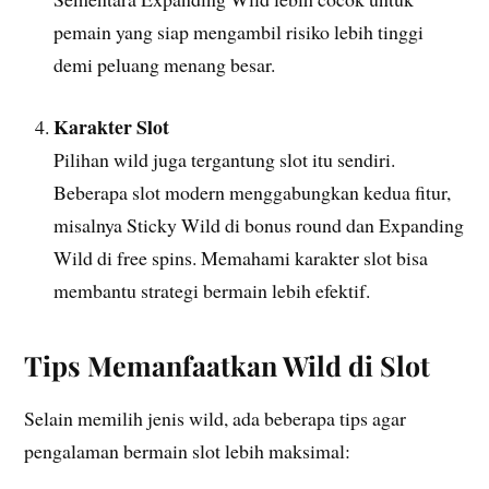
pemain yang siap mengambil risiko lebih tinggi
demi peluang menang besar.
Karakter Slot
Pilihan wild juga tergantung slot itu sendiri.
Beberapa slot modern menggabungkan kedua fitur,
misalnya Sticky Wild di bonus round dan Expanding
Wild di free spins. Memahami karakter slot bisa
membantu strategi bermain lebih efektif.
Tips Memanfaatkan Wild di Slot
Selain memilih jenis wild, ada beberapa tips agar
pengalaman bermain slot lebih maksimal: