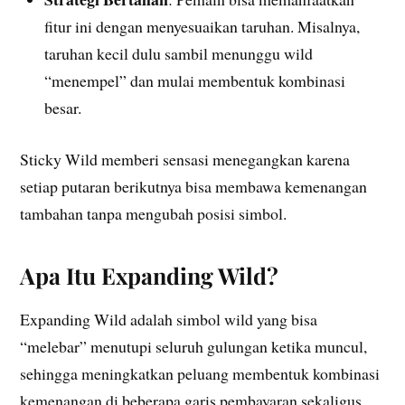
fitur ini dengan menyesuaikan taruhan. Misalnya,
taruhan kecil dulu sambil menunggu wild
“menempel” dan mulai membentuk kombinasi
besar.
Sticky Wild memberi sensasi menegangkan karena
setiap putaran berikutnya bisa membawa kemenangan
tambahan tanpa mengubah posisi simbol.
Apa Itu Expanding Wild?
Expanding Wild adalah simbol wild yang bisa
“melebar” menutupi seluruh gulungan ketika muncul,
sehingga meningkatkan peluang membentuk kombinasi
kemenangan di beberapa garis pembayaran sekaligus.