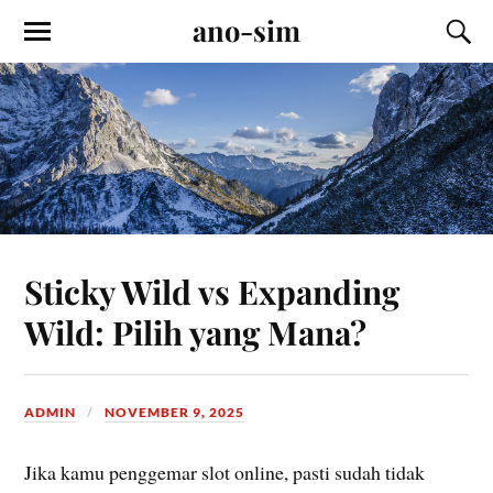
ano-sim
Sticky Wild vs Expanding
Wild: Pilih yang Mana?
ADMIN
NOVEMBER 9, 2025
Jika kamu penggemar slot online, pasti sudah tidak