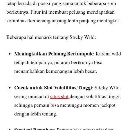
tetap berada di posisi yang sama untuk beberapa spin
berikutnya. Fitur ini membuat peluang mendapatkan
kombinasi kemenangan yang lebih panjang meningkat.
Beberapa hal menarik tentang Sticky Wild:
Meningkatkan Peluang Bertumpuk
: Karena wild
tetap di tempatnya, putaran berikutnya bisa
menambahkan kemenangan lebih besar.
Cocok untuk Slot Volatilitas Tinggi
: Sticky Wild
sering muncul di
situs slot
dengan volatilitas tinggi,
sehingga pemain bisa menunggu momen jackpot
dengan lebih tenang.
Strategi Bertahan
: Pemain bisa memanfaatkan