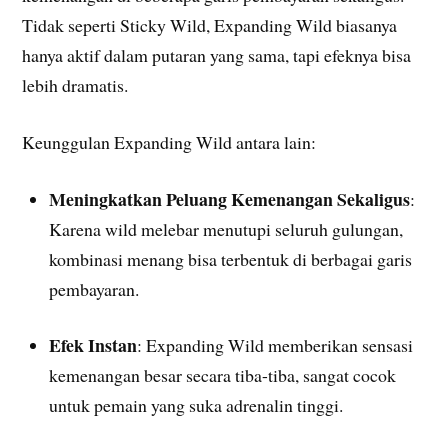
Tidak seperti Sticky Wild, Expanding Wild biasanya
hanya aktif dalam putaran yang sama, tapi efeknya bisa
lebih dramatis.
Keunggulan Expanding Wild antara lain:
Meningkatkan Peluang Kemenangan Sekaligus
:
Karena wild melebar menutupi seluruh gulungan,
kombinasi menang bisa terbentuk di berbagai garis
pembayaran.
Efek Instan
: Expanding Wild memberikan sensasi
kemenangan besar secara tiba-tiba, sangat cocok
untuk pemain yang suka adrenalin tinggi.