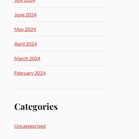
June 2024
May 2024
April 2024
March 2024
February 2024
Categories
Uncategorized