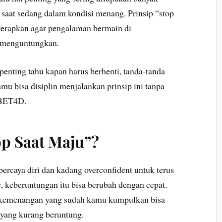
saat sedang dalam kondisi menang. Prinsip “stop
diterapkan agar pengalaman bermain di
 menguntungkan.
a penting tahu kapan harus berhenti, tanda-tanda
mu bisa disiplin menjalankan prinsip ini tanpa
QBET4D.
p Saat Maju”?
rcaya diri dan kadang overconfident untuk terus
e, keberuntungan itu bisa berubah dengan cepat.
, kemenangan yang sudah kamu kumpulkan bisa
n yang kurang beruntung.