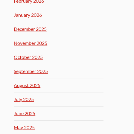
February 2026
January 2026
December 2025
November 2025
October 2025
September 2025
August 2025
July 2025
June 2025
May 2025