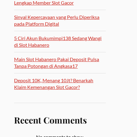
Lengkap Member Slot Gacor
Sinyal Kepercayaan yang Perlu Diperiksa
pada Platform Digital
5 Ciri Akun Bukumimpi138 Sedang Wangi
di Slot Habanero
Main Slot Habanero Pakai Deposit Pulsa
Tanpa Potongan di Angkasa17
Deposit 10K, Menang 10Jt? Benarkah
Klaim Kemenangan Slot Gacor?
Recent Comments
No comments to show.