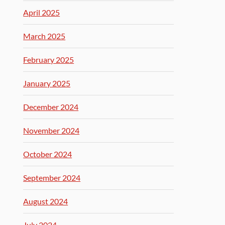
April 2025
March 2025
February 2025
January 2025
December 2024
November 2024
October 2024
September 2024
August 2024
July 2024