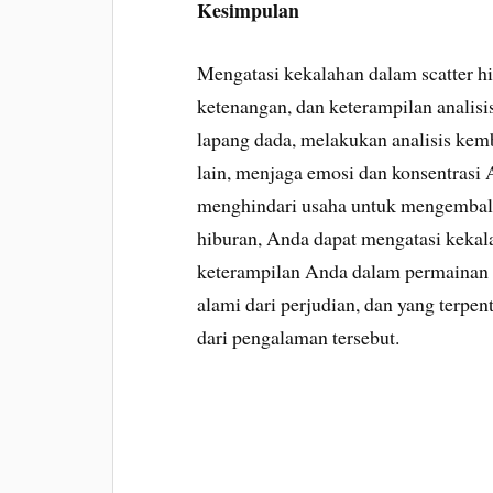
Kesimpulan
Mengatasi kekalahan dalam scatter 
ketenangan, dan keterampilan analis
lapang dada, melakukan analisis kem
lain, menjaga emosi dan konsentrasi 
menghindari usaha untuk mengembalik
hiburan, Anda dapat mengatasi kekal
keterampilan Anda dalam permainan i
alami dari perjudian, dan yang terpe
dari pengalaman tersebut.