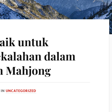
baik untuk
ekalahan dalam
am Mahjong
IN
UNCATEGORIZED