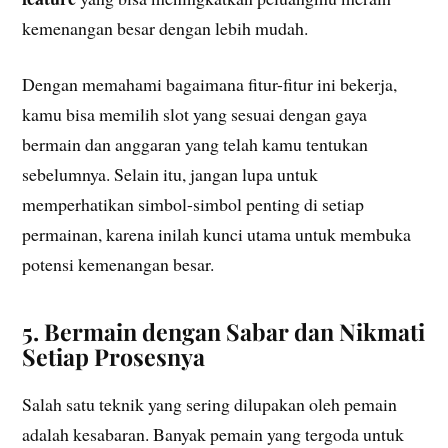
kemenangan besar dengan lebih mudah.
Dengan memahami bagaimana fitur-fitur ini bekerja,
kamu bisa memilih slot yang sesuai dengan gaya
bermain dan anggaran yang telah kamu tentukan
sebelumnya. Selain itu, jangan lupa untuk
memperhatikan simbol-simbol penting di setiap
permainan, karena inilah kunci utama untuk membuka
potensi kemenangan besar.
5. Bermain dengan Sabar dan Nikmati
Setiap Prosesnya
Salah satu teknik yang sering dilupakan oleh pemain
adalah kesabaran. Banyak pemain yang tergoda untuk