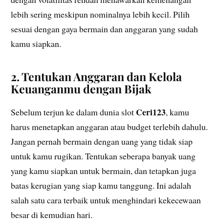
lebih sering meskipun nominalnya lebih kecil. Pilih
sesuai dengan gaya bermain dan anggaran yang sudah
kamu siapkan.
2. Tentukan Anggaran dan Kelola
Keuanganmu dengan Bijak
Ceri123
Sebelum terjun ke dalam dunia slot
, kamu
harus menetapkan anggaran atau budget terlebih dahulu.
Jangan pernah bermain dengan uang yang tidak siap
untuk kamu rugikan. Tentukan seberapa banyak uang
yang kamu siapkan untuk bermain, dan tetapkan juga
batas kerugian yang siap kamu tanggung. Ini adalah
salah satu cara terbaik untuk menghindari kekecewaan
besar di kemudian hari.