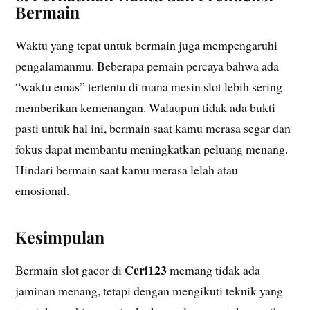
Bermain
Waktu yang tepat untuk bermain juga mempengaruhi
pengalamanmu. Beberapa pemain percaya bahwa ada
“waktu emas” tertentu di mana mesin slot lebih sering
memberikan kemenangan. Walaupun tidak ada bukti
pasti untuk hal ini, bermain saat kamu merasa segar dan
fokus dapat membantu meningkatkan peluang menang.
Hindari bermain saat kamu merasa lelah atau
emosional.
Kesimpulan
Ceri123
Bermain slot gacor di
memang tidak ada
jaminan menang, tetapi dengan mengikuti teknik yang