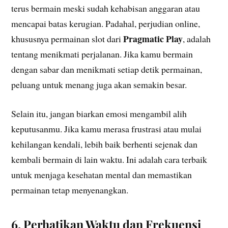
terus bermain meski sudah kehabisan anggaran atau
mencapai batas kerugian. Padahal, perjudian online,
Pragmatic Play
khususnya permainan slot dari
, adalah
tentang menikmati perjalanan. Jika kamu bermain
dengan sabar dan menikmati setiap detik permainan,
peluang untuk menang juga akan semakin besar.
Selain itu, jangan biarkan emosi mengambil alih
keputusanmu. Jika kamu merasa frustrasi atau mulai
kehilangan kendali, lebih baik berhenti sejenak dan
kembali bermain di lain waktu. Ini adalah cara terbaik
untuk menjaga kesehatan mental dan memastikan
permainan tetap menyenangkan.
6. Perhatikan Waktu dan Frekuensi