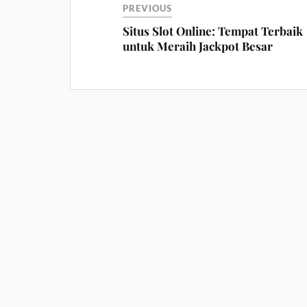
PREVIOUS
Situs Slot Online: Tempat Terbaik
untuk Meraih Jackpot Besar