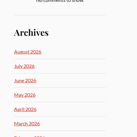
Archives
August 2026
July 2026
June 2026
May 2026
April 2026
March 2026