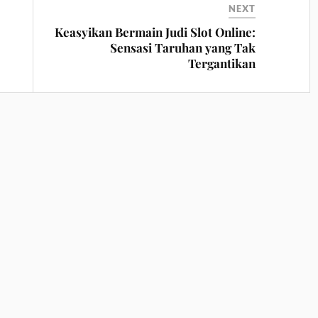
NEXT
Keasyikan Bermain Judi Slot Online:
Sensasi Taruhan yang Tak
Tergantikan