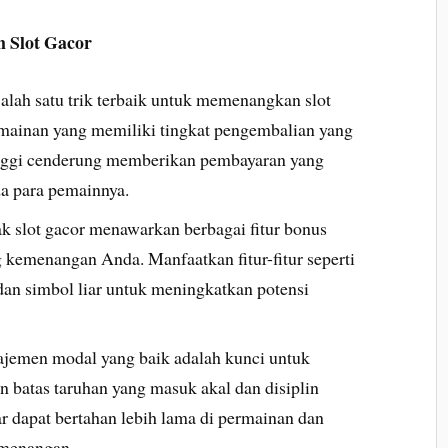
 Slot Gacor
Salah satu trik terbaik untuk memenangkan slot
mainan yang memiliki tingkat pengembalian yang
inggi cenderung memberikan pembayaran yang
da para pemainnya.
ak slot gacor menawarkan berbagai fitur bonus
kemenangan Anda. Manfaatkan fitur-fitur seperti
 dan simbol liar untuk meningkatkan potensi
ajemen modal yang baik adalah kunci untuk
 batas taruhan yang masuk akal dan disiplin
 dapat bertahan lebih lama di permainan dan
emenangan.