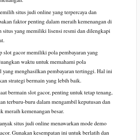
emilih situs judi online yang terpercaya dan
upakan faktor penting dalam meraih kemenangan di
h situs yang memiliki lisensi resmi dan dilengkapi
t.
ap slot gacor memiliki pola pembayaran yang
 luangkan waktu untuk memahami pola
 yang menghasilkan pembayaran tertinggi. Hal ini
 strategi bermain yang lebih baik.
Saat bermain slot gacor, penting untuk tetap tenang,
ngan terburu-buru dalam mengambil keputusan dan
tuk meraih kemenangan besar.
Banyak situs judi online menawarkan mode demo
gacor. Gunakan kesempatan ini untuk berlatih dan