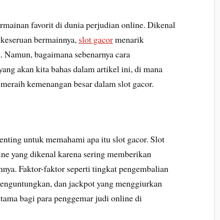
ermainan favorit di dunia perjudian online. Dikenal
 keseruan bermainnya,
slot gacor
menarik
a. Namun, bagaimana sebenarnya cara
ng akan kita bahas dalam artikel ini, di mana
 meraih kemenangan besar dalam slot gacor.
penting untuk memahami apa itu slot gacor. Slot
line yang dikenal karena sering memberikan
ya. Faktor-faktor seperti tingkat pengembalian
 menguntungkan, dan jackpot yang menggiurkan
tama bagi para penggemar judi online di