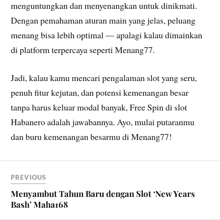
menguntungkan dan menyenangkan untuk dinikmati.
Dengan pemahaman aturan main yang jelas, peluang
menang bisa lebih optimal — apalagi kalau dimainkan
di platform terpercaya seperti Menang77.
Jadi, kalau kamu mencari pengalaman slot yang seru,
penuh fitur kejutan, dan potensi kemenangan besar
tanpa harus keluar modal banyak, Free Spin di slot
Habanero adalah jawabannya. Ayo, mulai putaranmu
dan buru kemenangan besarmu di Menang77!
PREVIOUS
Menyambut Tahun Baru dengan Slot ‘New Years
Bash’ Maha168