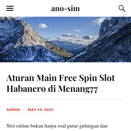
ano-sim
Aturan Main Free Spin Slot
Habanero di Menang77
ADMIN
MAY 10, 2025
Slot online bukan hanya soal putar gulungan dan