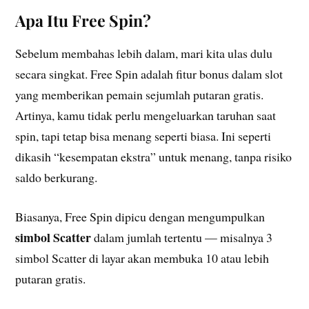
Apa Itu Free Spin?
Sebelum membahas lebih dalam, mari kita ulas dulu
secara singkat. Free Spin adalah fitur bonus dalam slot
yang memberikan pemain sejumlah putaran gratis.
Artinya, kamu tidak perlu mengeluarkan taruhan saat
spin, tapi tetap bisa menang seperti biasa. Ini seperti
dikasih “kesempatan ekstra” untuk menang, tanpa risiko
saldo berkurang.
Biasanya, Free Spin dipicu dengan mengumpulkan
simbol Scatter
dalam jumlah tertentu — misalnya 3
simbol Scatter di layar akan membuka 10 atau lebih
putaran gratis.