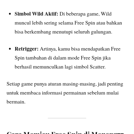
Simbol Wild Aktif:
Di beberapa game, Wild
muncul lebih sering selama Free Spin atau bahkan
bisa berkembang menutupi seluruh gulungan.
Retrigger:
Artinya, kamu bisa mendapatkan Free
Spin tambahan di dalam mode Free Spin jika
berhasil memunculkan lagi simbol Scatter.
Setiap game punya aturan masing-masing, jadi penting
untuk membaca informasi permainan sebelum mulai
bermain.