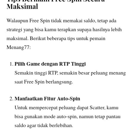
Maksimal
Walaupun Free Spin tidak memakai saldo, tetap ada
strategi yang bisa kamu terapkan supaya hasilnya lebih
maksimal. Berikut beberapa tips untuk pemain
Menang77:
Pilih Game dengan RTP Tinggi
Semakin tinggi RTP, semakin besar peluang menang
saat Free Spin berlangsung.
Manfaatkan Fitur Auto-Spin
Untuk mempercepat peluang dapat Scatter, kamu
bisa gunakan mode auto-spin, namun tetap pantau
saldo agar tidak berlebihan.