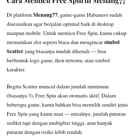
Cara Memicu Free Spin di Menang77
Menang77
Di platform
, game-game Habanero sudah
disesuaikan agar berjalan optimal baik di desktop
maupun mobile. Untuk memicu Free Spin, kamu cukup
simbol
memainkan slot seperti biasa dan mengincar
Scatter
yang biasanya mudah dikenali — bisa
berbentuk logo game, ikon tertentu, atau simbol
karakter.
Begitu Scatter muncul dalam jumlah minimum
(biasanya 3), Free Spin akan otomatis aktif. Dalam
beberapa game, kamu bahkan bisa memilih sendiri jenis
Free Spin yang kamu mau — misalnya: jumlah putaran
sedikit tapi dengan multiplier tinggi, atau banyak
putaran dengan risiko lebih rendah.