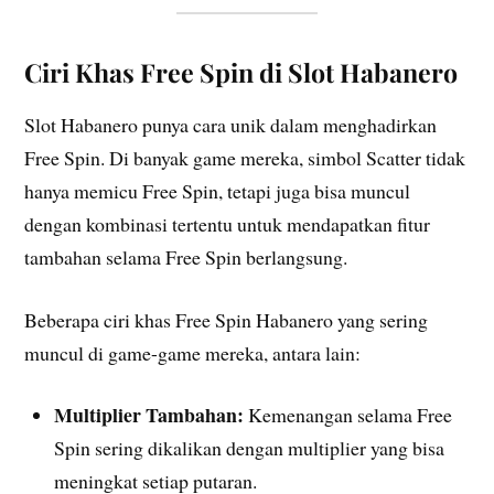
Ciri Khas Free Spin di Slot Habanero
Slot Habanero punya cara unik dalam menghadirkan
Free Spin. Di banyak game mereka, simbol Scatter tidak
hanya memicu Free Spin, tetapi juga bisa muncul
dengan kombinasi tertentu untuk mendapatkan fitur
tambahan selama Free Spin berlangsung.
Beberapa ciri khas Free Spin Habanero yang sering
muncul di game-game mereka, antara lain:
Multiplier Tambahan:
Kemenangan selama Free
Spin sering dikalikan dengan multiplier yang bisa
meningkat setiap putaran.