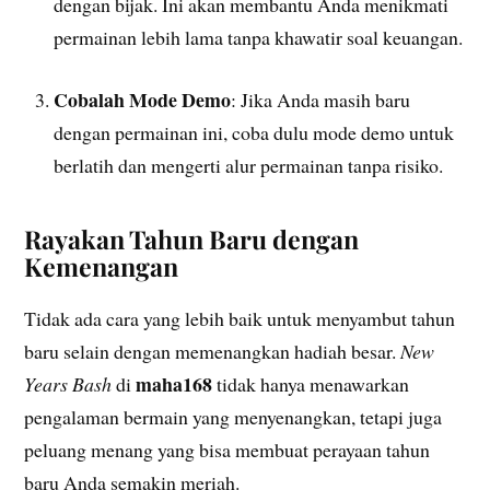
dengan bijak. Ini akan membantu Anda menikmati
permainan lebih lama tanpa khawatir soal keuangan.
Cobalah Mode Demo
: Jika Anda masih baru
dengan permainan ini, coba dulu mode demo untuk
berlatih dan mengerti alur permainan tanpa risiko.
Rayakan Tahun Baru dengan
Kemenangan
Tidak ada cara yang lebih baik untuk menyambut tahun
baru selain dengan memenangkan hadiah besar.
New
maha168
Years Bash
di
tidak hanya menawarkan
pengalaman bermain yang menyenangkan, tetapi juga
peluang menang yang bisa membuat perayaan tahun
baru Anda semakin meriah.