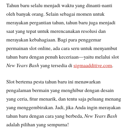
Tahun baru selalu menjadi waktu yang dinanti-nanti
oleh banyak orang. Selain sebagai momen untuk
merayakan pergantian tahun, tahun baru juga menjadi
saat yang tepat untuk merencanakan resolusi dan
merayakan kebahagiaan. Bagi para penggemar
permainan slot online, ada cara seru untuk menyambut
tahun baru dengan penuh keceriaan—yaitu melalui slot
New Years Bash
yang tersedia di
sigmaadditive.com
.
Slot bertema pesta tahun baru ini menawarkan
pengalaman bermain yang menghibur dengan desain
yang ceria, fitur menarik, dan tentu saja peluang menang
yang menggembirakan. Jadi, jika Anda ingin merayakan
tahun baru dengan cara yang berbeda,
New Years Bash
adalah pilihan yang sempurna!