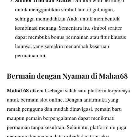
Simbol Wild dan Scatter
: Simbol wild berfungsi
untuk menggantikan simbol lain di gulungan,
sehingga memudahkan Anda untuk membentuk
kombinasi menang. Sementara itu, simbol scatter
dapat membuka bonus permainan atau fitur khusus
lainnya, yang semakin menambah keseruan
permainan ini.
Bermain dengan Nyaman di Maha168
Maha168
dikenal sebagai salah satu platform terpercaya
untuk bermain slot online. Dengan antarmuka yang
ramah pengguna dan mudah dinavigasi, pemain baru
maupun pemain berpengalaman dapat menikmati
permainan tanpa kesulitan. Selain itu, platform ini juga
menjamin keamanan data pribadi dan transaksi