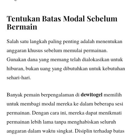
Tentukan Batas Modal Sebelum
Bermain
Salah satu langkah paling penting adalah menentukan
anggaran khusus sebelum memulai permainan.
Gunakan dana yang memang telah dialokasikan untuk
hiburan, bukan uang yang dibutuhkan untuk kebutuhan
sehari-hari.
dewitogel
Banyak pemain berpengalaman di
memilih
untuk membagi modal mereka ke dalam beberapa sesi
permainan. Dengan cara ini, mereka dapat menikmati
permainan lebih lama tanpa menghabiskan seluruh
anggaran dalam waktu singkat. Disiplin terhadap batas