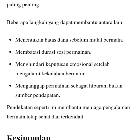
paling penting.
Beberapa langkah yang dapat membantu antara lain:
Menentukan batas dana sebelum mulai bermain.
Membatasi durasi sesi permainan.
Menghindari keputusan emosional setelah
mengalami kekalahan beruntun.
Menganggap permainan sebagai hiburan, bukan
sumber pendapatan.
Pendekatan seperti ini membantu menjaga pengalaman
bermain tetap sehat dan terkendali.
Kesimpulan