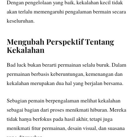
Dengan pengelolaan yang baik, kekalahan kecil tidak
akan terlalu memengaruhi pengalaman bermain secara
keseluruhan.
Mengubah Perspektif Tentang
Kekalahan
Bad luck bukan berarti permainan selalu buruk. Dalam
permainan berbasis keberuntungan, kemenangan dan
kekalahan merupakan dua hal yang berjalan bersama.
Sebagian pemain berpengalaman melihat kekalahan
sebagai bagian dari proses menikmati hiburan. Mereka
tidak hanya berfokus pada hasil akhir, tetapi juga
menikmati fitur permainan, desain visual, dan suasana