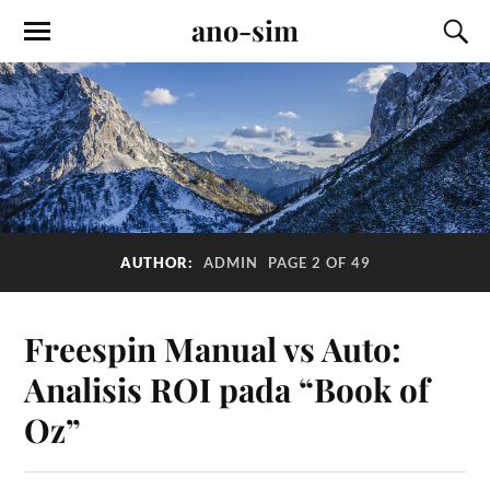
ano-sim
AUTHOR:
ADMIN
PAGE 2 OF 49
Freespin Manual vs Auto:
Analisis ROI pada “Book of
Oz”