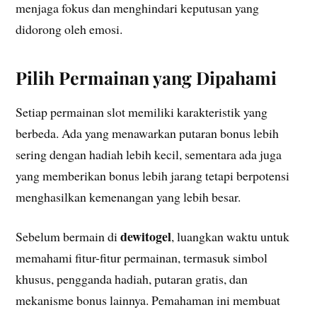
menjaga fokus dan menghindari keputusan yang
didorong oleh emosi.
Pilih Permainan yang Dipahami
Setiap permainan slot memiliki karakteristik yang
berbeda. Ada yang menawarkan putaran bonus lebih
sering dengan hadiah lebih kecil, sementara ada juga
yang memberikan bonus lebih jarang tetapi berpotensi
menghasilkan kemenangan yang lebih besar.
dewitogel
Sebelum bermain di
, luangkan waktu untuk
memahami fitur-fitur permainan, termasuk simbol
khusus, pengganda hadiah, putaran gratis, dan
mekanisme bonus lainnya. Pemahaman ini membuat