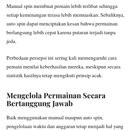
Manual spin membuat pemain lebih terlibat sehingga
setiap kemenangan terasa lebih memuaskan. Sebaliknya,
auto spin dapat menciptakan kesan bahwa permainan
berlangsung lebih cepat karena putaran terjadi tanpa
jeda.
Perbedaan persepsi ini sering kali memengaruhi cara
pemain menilai keberhasilan mereka, meskipun secara
statistik hasilnya tetap mengikuti prinsip acak.
Mengelola Permainan Secara
Bertanggung Jawab
Baik menggunakan manual maupun auto spin,
pengelolaan waktu dan anggaran tetap menjadi hal yang