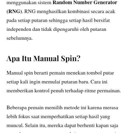
Random Number Generator
menggunakan sistem
(RNG)
. RNG menghasilkan kombinasi secara acak
pada setiap putaran sehingga setiap hasil bersifat
independen dan tidak dipengaruhi oleh putaran
sebelumnya.
Apa Itu Manual Spin?
Manual spin berarti pemain menekan tombol putar
setiap kali ingin memulai putaran baru. Cara ini
memberikan kontrol penuh terhadap ritme permainan.
Beberapa pemain memilih metode ini karena merasa
lebih fokus saat memperhatikan setiap hasil yang
muncul. Selain itu, mereka dapat berhenti kapan saja