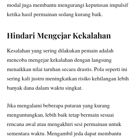
modal juga membantu mengurangi keputusan impulsif
ketika hasil permainan sedang kurang baik.
Hindari Mengejar Kekalahan
Kesalahan yang sering dilakukan pemain adalah
mencoba mengejar kekalahan dengan langsung
menaikkan nilai taruhan secara drastis. Pola seperti ini
sering kali justru meningkatkan risiko kehilangan lebih
banyak dana dalam waktu singkat.
Jika mengalami beberapa putaran yang kurang
menguntungkan, lebih baik tetap bermain sesuai
rencana awal atau mengakhiri sesi permainan untuk
sementara waktu. Mengambil jeda dapat membantu