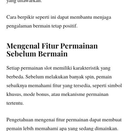
yang ditawarkan.
Cara berpikir seperti ini dapat membantu menjaga
pengalaman bermain tetap positif.
Mengenal Fitur Permainan
Sebelum Bermain
Setiap permainan slot memiliki karakteristik yang
berbeda. Sebelum melakukan banyak spin, pemain
sebaiknya memahami fitur yang tersedia, seperti simbol
khusus, mode bonus, atau mekanisme permainan
tertentu.
Pengetahuan mengenai fitur permainan dapat membuat
pemain lebih memahami apa yang sedang dimainkan.