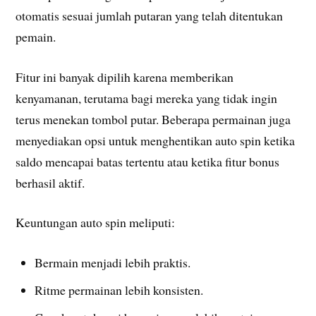
otomatis sesuai jumlah putaran yang telah ditentukan
pemain.
Fitur ini banyak dipilih karena memberikan
kenyamanan, terutama bagi mereka yang tidak ingin
terus menekan tombol putar. Beberapa permainan juga
menyediakan opsi untuk menghentikan auto spin ketika
saldo mencapai batas tertentu atau ketika fitur bonus
berhasil aktif.
Keuntungan auto spin meliputi:
Bermain menjadi lebih praktis.
Ritme permainan lebih konsisten.