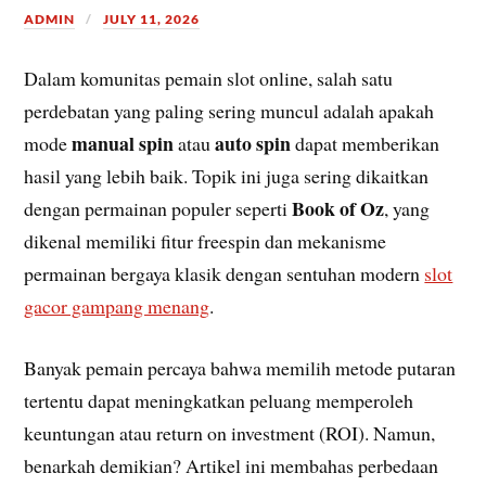
ADMIN
JULY 11, 2026
Dalam komunitas pemain slot online, salah satu
perdebatan yang paling sering muncul adalah apakah
manual spin
auto spin
mode
atau
dapat memberikan
hasil yang lebih baik. Topik ini juga sering dikaitkan
Book of Oz
dengan permainan populer seperti
, yang
dikenal memiliki fitur freespin dan mekanisme
permainan bergaya klasik dengan sentuhan modern
slot
gacor gampang menang
.
Banyak pemain percaya bahwa memilih metode putaran
tertentu dapat meningkatkan peluang memperoleh
keuntungan atau return on investment (ROI). Namun,
benarkah demikian? Artikel ini membahas perbedaan