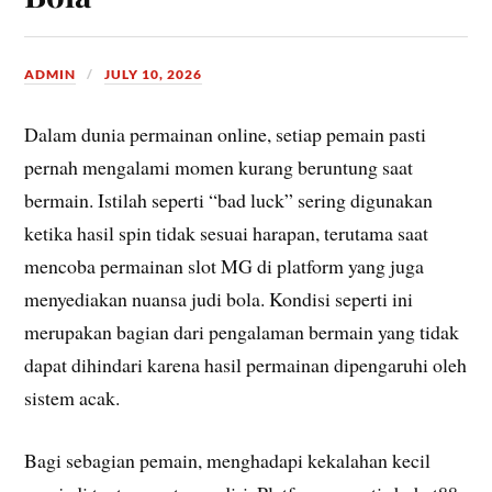
ADMIN
JULY 10, 2026
Dalam dunia permainan online, setiap pemain pasti
pernah mengalami momen kurang beruntung saat
bermain. Istilah seperti “bad luck” sering digunakan
ketika hasil spin tidak sesuai harapan, terutama saat
mencoba permainan slot MG di platform yang juga
menyediakan nuansa judi bola. Kondisi seperti ini
merupakan bagian dari pengalaman bermain yang tidak
dapat dihindari karena hasil permainan dipengaruhi oleh
sistem acak.
Bagi sebagian pemain, menghadapi kekalahan kecil