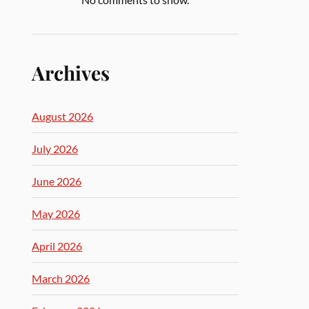
Archives
August 2026
July 2026
June 2026
May 2026
April 2026
March 2026