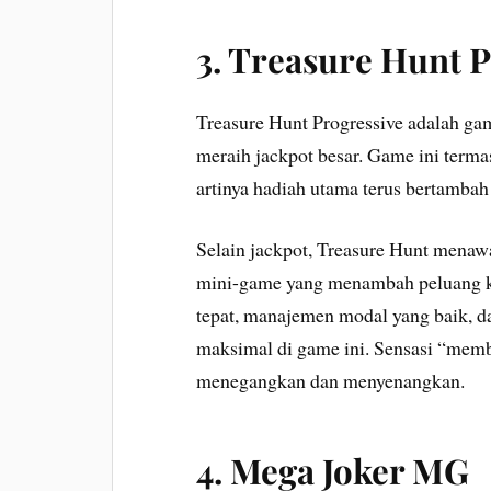
3.
Treasure Hunt P
Treasure Hunt Progressive adalah ga
meraih jackpot besar. Game ini term
artinya hadiah utama terus bertambah
Selain jackpot, Treasure Hunt menawa
mini-game yang menambah peluang k
tepat, manajemen modal yang baik, 
maksimal di game ini. Sensasi “memb
menegangkan dan menyenangkan.
4.
Mega Joker MG