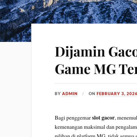
Dijamin Gaco
Game MG Te
BY
ADMIN
ON
FEBRUARY 3, 202
slot gacor
Bagi penggemar
, menemuk
kemenangan maksimal dan pengalama
pilihan di platform MG, tidak semua