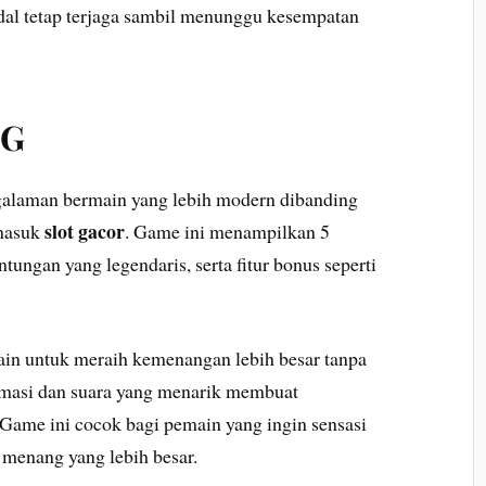
dal tetap terjaga sambil menunggu kesempatan
MG
laman bermain yang lebih modern dibanding
slot gacor
rmasuk
. Game ini menampilkan 5
ungan yang legendaris, serta fitur bonus seperti
ain untuk meraih kemenangan lebih besar tanpa
nimasi dan suara yang menarik membuat
 Game ini cocok bagi pemain yang ingin sensasi
menang yang lebih besar.