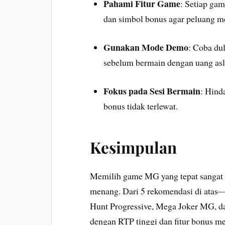
Pahami Fitur Game
: Setiap gam
dan simbol bonus agar peluang m
Gunakan Mode Demo
: Coba d
sebelum bermain dengan uang asl
Fokus pada Sesi Bermain
: Hind
bonus tidak terlewat.
Kesimpulan
Memilih game MG yang tepat sangat
menang. Dari 5 rekomendasi di atas
Hunt Progressive, Mega Joker MG, 
dengan RTP tinggi dan fitur bonus me