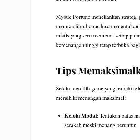
Mystic Fortune menekankan strategi 
memicu fitur bonus bisa menentukan 
mistis yang seru membuat setiap put
kemenangan tinggi tetap terbuka bagi
Tips Memaksimalk
sl
Selain memilih game yang terbukti
meraih kemenangan maksimal:
Kelola Modal
: Tentukan batas ha
serakah meski menang beruntun.