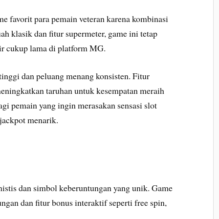
e favorit para pemain veteran karena kombinasi
h klasik dan fitur supermeter, game ini tetap
r cukup lama di platform MG.
nggi dan peluang menang konsisten. Fitur
ningkatkan taruhan untuk kesempatan meraih
gi pemain yang ingin merasakan sensasi slot
 jackpot menarik.
istis dan simbol keberuntungan yang unik. Game
gan dan fitur bonus interaktif seperti free spin,