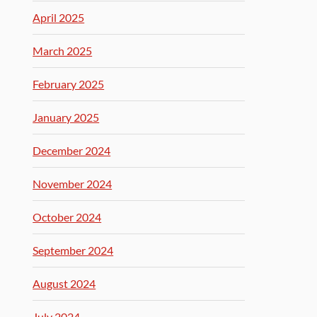
April 2025
March 2025
February 2025
January 2025
December 2024
November 2024
October 2024
September 2024
August 2024
July 2024