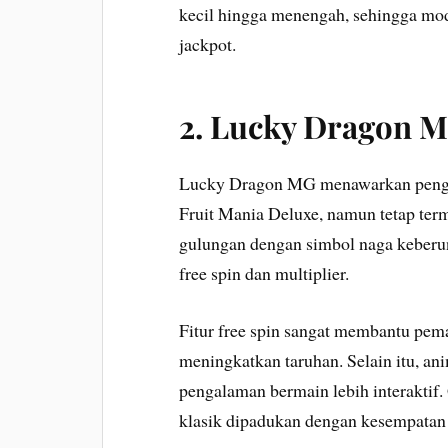
kecil hingga menengah, sehingga mo
jackpot.
2.
Lucky Dragon 
Lucky Dragon MG menawarkan penga
Fruit Mania Deluxe, namun tetap te
gulungan dengan simbol naga keberunt
free spin dan multiplier.
Fitur free spin sangat membantu pem
meningkatkan taruhan. Selain itu, a
pengalaman bermain lebih interaktif.
klasik dipadukan dengan kesempatan 