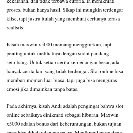
kekalahan, dan tidak terbawa euforia. Ia menikmati
proses, bukan hanya hasil. Sikap ini mungkin terdengar
klise, tapi justru itulah yang membuat ceritanya terasa
realistis.
Kisah maxwin x5000 memang menggiurkan, tapi
penting untuk melihatnya dengan sudut pandang
seimbang. Untuk setiap cerita kemenangan besar, ada
banyak cerita lain yang tidak terdengar. Slot online bisa
memberi momen luar biasa, tapi juga bisa menguras
emosi jika dimainkan tanpa batas.
Pada akhirnya, kisah Andi adalah pengingat bahwa slot
online sebaiknya dinikmati sebagai hiburan. Maxwin
x5000 adalah bonus dari keberuntungan, bukan tujuan
yang bisa dikejar dengan paksa. Menikmati permainan