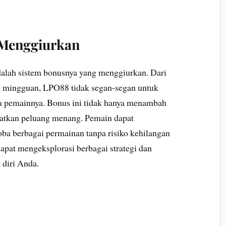
 Menggiurkan
dalah sistem bonusnya yang menggiurkan. Dari
i mingguan, LPO88 tidak segan-segan untuk
 pemainnya. Bonus ini tidak hanya menambah
katkan peluang menang. Pemain dapat
a berbagai permainan tanpa risiko kehilangan
apat mengeksplorasi berbagai strategi dan
 diri Anda.