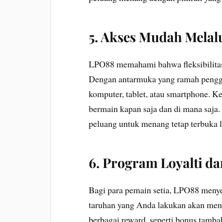
5. Akses Mudah Melal
LPO88 memahami bahwa fleksibilitas
Dengan antarmuka yang ramah penggu
komputer, tablet, atau smartphone.
bermain kapan saja dan di mana saja. 
peluang untuk menang tetap terbuka l
6. Program Loyalti d
Bagi para pemain setia, LPO88 menye
taruhan yang Anda lakukan akan men
berbagai reward, seperti bonus tamba