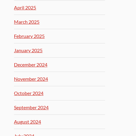
April 2025
March 2025
February 2025
January 2025
December 2024
November 2024
October 2024
September 2024
August 2024
July 2024