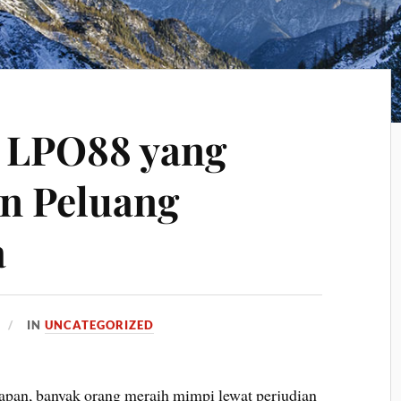
s LPO88 yang
n Peluang
a
IN
UNCATEGORIZED
pan, banyak orang meraih mimpi lewat perjudian