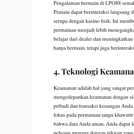
Pengalaman bermain di LPO88 semakin
Pemain dapat berinteraksi langsung 
serupa dengan kasino fisik. Ini mem
permainan menjadi lebih menegangka
belajar dari dealer dan meningkatkan 
hanya bermain, tetapi juga berinteraks
4. Teknologi Keamana
Keamanan adalah hal yang sangat pen
mengedepankan keamanan dengan sist
pribadi dan transaksi keuangan Anda
fokus pada permainan tanpa khawatir
bahwa data Anda aman, Anda dapat l
peluang menang dengan pikiran yang