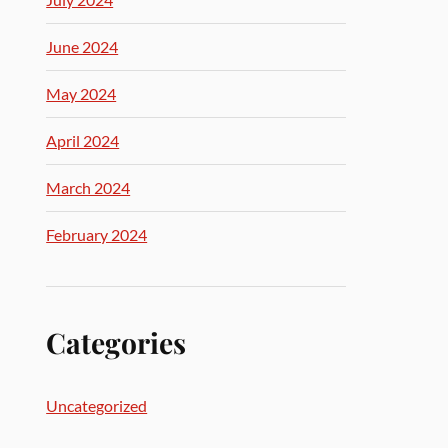
June 2024
May 2024
April 2024
March 2024
February 2024
Categories
Uncategorized