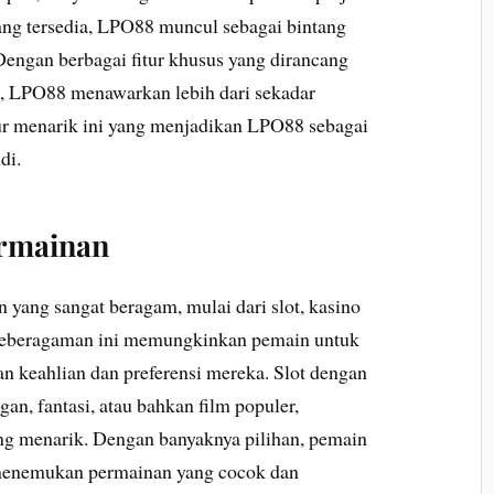
yang tersedia, LPO88 muncul sebagai bintang
 Dengan berbagai fitur khusus yang dirancang
, LPO88 menawarkan lebih dari sekadar
itur menarik ini yang menjadikan LPO88 sebagai
di.
ermainan
ang sangat beragam, mulai dari slot, kasino
 Keberagaman ini memungkinkan pemain untuk
n keahlian dan preferensi mereka. Slot dengan
gan, fantasi, atau bahkan film populer,
g menarik. Dengan banyaknya pilihan, pemain
 menemukan permainan yang cocok dan