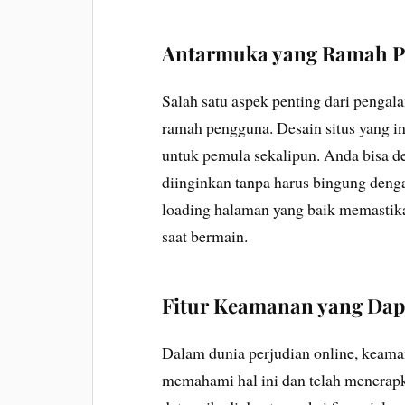
Antarmuka yang Ramah 
Salah satu aspek penting dari penga
ramah pengguna. Desain situs yang i
untuk pemula sekalipun. Anda bisa 
diinginkan tanpa harus bingung denga
loading halaman yang baik memasti
saat bermain.
Fitur Keamanan yang Dap
Dalam dunia perjudian online, keaman
memahami hal ini dan telah menerapk