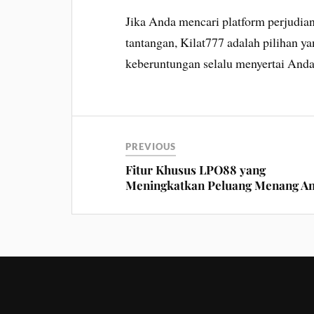
Jika Anda mencari platform perjudia
tantangan, Kilat777 adalah pilihan y
keberuntungan selalu menyertai Anda
PREVIOUS
Fitur Khusus LPO88 yang
Meningkatkan Peluang Menang A