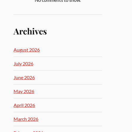
Archives
August 2026
July 2026
June 2026
May 2026
April 2026
March 2026