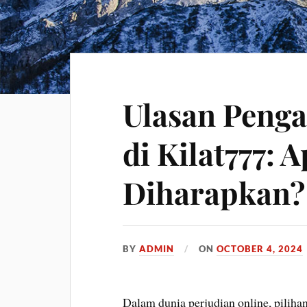
Ulasan Peng
di Kilat777: 
Diharapkan?
BY
ADMIN
ON
OCTOBER 4, 2024
Dalam dunia perjudian online, piliha