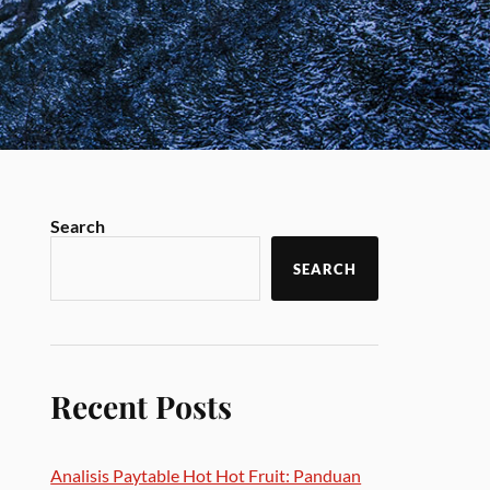
Search
SEARCH
Recent Posts
Analisis Paytable Hot Hot Fruit: Panduan