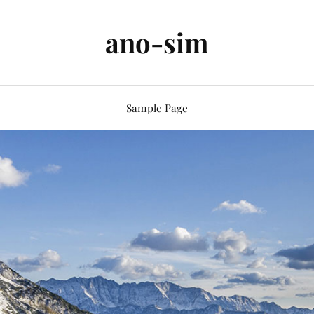
ano-sim
Sample Page