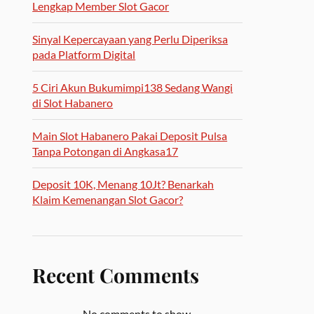
Lengkap Member Slot Gacor
Sinyal Kepercayaan yang Perlu Diperiksa
pada Platform Digital
5 Ciri Akun Bukumimpi138 Sedang Wangi
di Slot Habanero
Main Slot Habanero Pakai Deposit Pulsa
Tanpa Potongan di Angkasa17
Deposit 10K, Menang 10Jt? Benarkah
Klaim Kemenangan Slot Gacor?
Recent Comments
No comments to show.