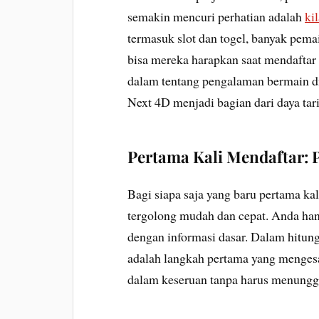
semakin mencuri perhatian adalah
ki
termasuk slot dan togel, banyak pema
bisa mereka harapkan saat mendaftar d
dalam tentang pengalaman bermain di
Next 4D menjadi bagian dari daya tar
Pertama Kali Mendaftar: 
Bagi siapa saja yang baru pertama ka
tergolong mudah dan cepat. Anda han
dengan informasi dasar. Dalam hitung
adalah langkah pertama yang mengesa
dalam keseruan tanpa harus menungg