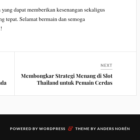
n yang dapat memberikan kesenangan sekaligus
ang tepat. Selamat bermain dan semoga
!
NEXT
Membongkar Strategi Menang di Slot
nda
Thailand untuk Pemain Cerdas
&
POWERED BY
WORDPRESS
THEME BY
ANDERS NORÉN