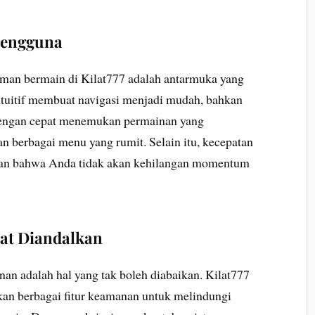
Pengguna
laman bermain di Kilat777 adalah antarmuka yang
ntuitif membuat navigasi menjadi mudah, bahkan
dengan cepat menemukan permainan yang
n berbagai menu yang rumit. Selain itu, kecepatan
kan bahwa Anda tidak akan kehilangan momentum
at Diandalkan
an adalah hal yang tak boleh diabaikan. Kilat777
an berbagai fitur keamanan untuk melindungi