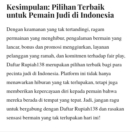
Kesimpulan: Pilihan Terbaik
untuk Pemain Judi di Indonesia
Dengan keamanan yang tak tertandingi, ragam
permainan yang menghibur, pengalaman bermain yang
lancar, bonus dan promosi menggiurkan, layanan
pelanggan yang ramah, dan komitmen terhadap fair play,
Daftar Rupiah138 merupakan pilihan terbaik bagi para
pecinta judi di Indonesia. Platform ini tidak hanya
menawarkan hiburan yang tak terlupakan, tetapi juga
memberikan kepercayaan diri kepada pemain bahwa
mereka berada di tempat yang tepat. Jadi, jangan ragu
untuk bergabung dengan Daftar Rupiah138 dan rasakan
sensasi bermain yang tak terlupakan hari ini!