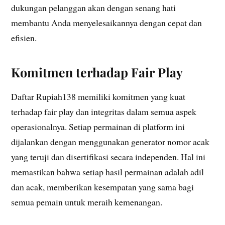
dukungan pelanggan akan dengan senang hati
membantu Anda menyelesaikannya dengan cepat dan
efisien.
Komitmen terhadap Fair Play
Daftar Rupiah138 memiliki komitmen yang kuat
terhadap fair play dan integritas dalam semua aspek
operasionalnya. Setiap permainan di platform ini
dijalankan dengan menggunakan generator nomor acak
yang teruji dan disertifikasi secara independen. Hal ini
memastikan bahwa setiap hasil permainan adalah adil
dan acak, memberikan kesempatan yang sama bagi
semua pemain untuk meraih kemenangan.