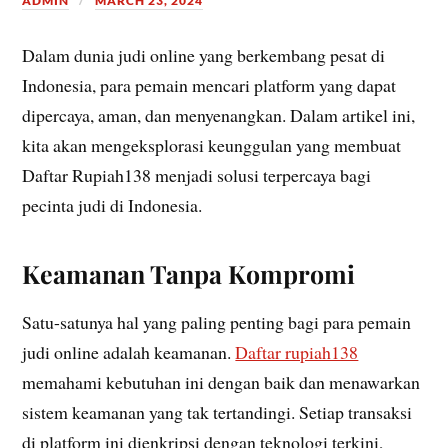
ADMIN
MARCH 23, 2024
Dalam dunia judi online yang berkembang pesat di
Indonesia, para pemain mencari platform yang dapat
dipercaya, aman, dan menyenangkan. Dalam artikel ini,
kita akan mengeksplorasi keunggulan yang membuat
Daftar Rupiah138 menjadi solusi terpercaya bagi
pecinta judi di Indonesia.
Keamanan Tanpa Kompromi
Satu-satunya hal yang paling penting bagi para pemain
judi online adalah keamanan.
Daftar rupiah138
memahami kebutuhan ini dengan baik dan menawarkan
sistem keamanan yang tak tertandingi. Setiap transaksi
di platform ini dienkripsi dengan teknologi terkini,