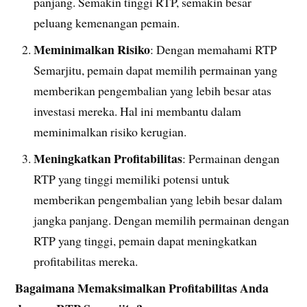
panjang. Semakin tinggi RTP, semakin besar
peluang kemenangan pemain.
Meminimalkan Risiko
: Dengan memahami RTP
Semarjitu, pemain dapat memilih permainan yang
memberikan pengembalian yang lebih besar atas
investasi mereka. Hal ini membantu dalam
meminimalkan risiko kerugian.
Meningkatkan Profitabilitas
: Permainan dengan
RTP yang tinggi memiliki potensi untuk
memberikan pengembalian yang lebih besar dalam
jangka panjang. Dengan memilih permainan dengan
RTP yang tinggi, pemain dapat meningkatkan
profitabilitas mereka.
Bagaimana Memaksimalkan Profitabilitas Anda