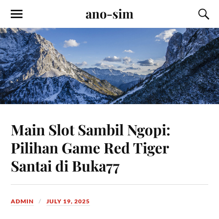
ano-sim
Main Slot Sambil Ngopi:
Pilihan Game Red Tiger
Santai di Buka77
ADMIN
JULY 19, 2025