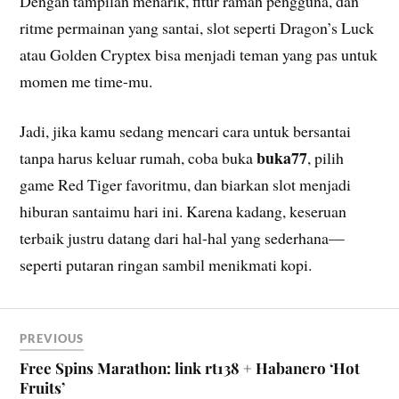
Dengan tampilan menarik, fitur ramah pengguna, dan
ritme permainan yang santai, slot seperti Dragon’s Luck
atau Golden Cryptex bisa menjadi teman yang pas untuk
momen me time-mu.
Jadi, jika kamu sedang mencari cara untuk bersantai
buka77
tanpa harus keluar rumah, coba buka
, pilih
game Red Tiger favoritmu, dan biarkan slot menjadi
hiburan santaimu hari ini. Karena kadang, keseruan
terbaik justru datang dari hal-hal yang sederhana—
seperti putaran ringan sambil menikmati kopi.
PREVIOUS
Free Spins Marathon: link rt138 + Habanero ‘Hot
Fruits’