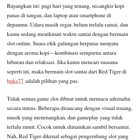
Bayangkan ini: pagi hari yang tenang, secangkir kopi
panas di tangan, dan laptop atau smartphone di
depanmu. Udara masih segar, belum terlalu ramai, dan
kamu sedang menikmati waktu santai dengan bermain
slot online. Suara efek gulungan berputar menyatu
dengan aroma kopi—kombinasi sempurna antara
hiburan dan relaksasi. Jika kamu mencari suasana
seperti ini, maka bermain slot santai dari Red Tiger di
buka77
adalah pilihan yang pas.
Tidak semua game slot dibuat untuk memacu adrenalin
secara intens. Beberapa dirancang dengan visual tenang,
musik yang menenangkan, dan gameplay yang tidak
terlalu rumit. Cocok untuk dimainkan sambil bersantai.
Nah, Red Tiger dikenal sebagai pengembang slot yang