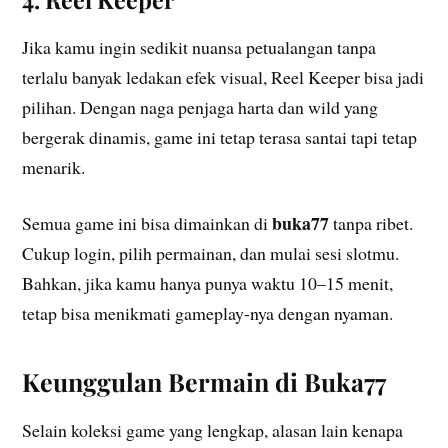
Jika kamu ingin sedikit nuansa petualangan tanpa
terlalu banyak ledakan efek visual, Reel Keeper bisa jadi
pilihan. Dengan naga penjaga harta dan wild yang
bergerak dinamis, game ini tetap terasa santai tapi tetap
menarik.
buka77
Semua game ini bisa dimainkan di
tanpa ribet.
Cukup login, pilih permainan, dan mulai sesi slotmu.
Bahkan, jika kamu hanya punya waktu 10–15 menit,
tetap bisa menikmati gameplay-nya dengan nyaman.
Keunggulan Bermain di Buka77
Selain koleksi game yang lengkap, alasan lain kenapa