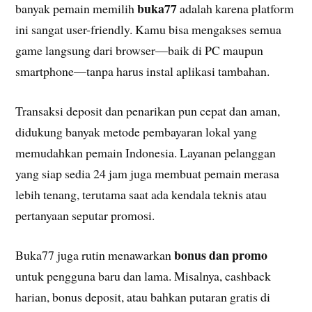
buka77
banyak pemain memilih
adalah karena platform
ini sangat user-friendly. Kamu bisa mengakses semua
game langsung dari browser—baik di PC maupun
smartphone—tanpa harus instal aplikasi tambahan.
Transaksi deposit dan penarikan pun cepat dan aman,
didukung banyak metode pembayaran lokal yang
memudahkan pemain Indonesia. Layanan pelanggan
yang siap sedia 24 jam juga membuat pemain merasa
lebih tenang, terutama saat ada kendala teknis atau
pertanyaan seputar promosi.
bonus dan promo
Buka77 juga rutin menawarkan
untuk pengguna baru dan lama. Misalnya, cashback
harian, bonus deposit, atau bahkan putaran gratis di