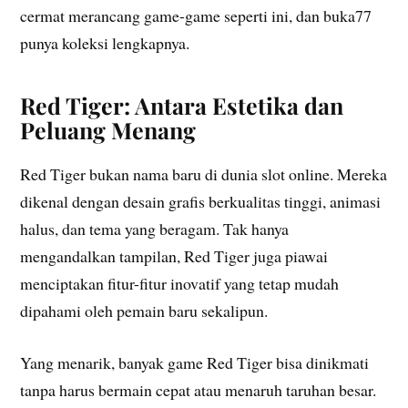
cermat merancang game-game seperti ini, dan buka77
punya koleksi lengkapnya.
Red Tiger: Antara Estetika dan
Peluang Menang
Red Tiger bukan nama baru di dunia slot online. Mereka
dikenal dengan desain grafis berkualitas tinggi, animasi
halus, dan tema yang beragam. Tak hanya
mengandalkan tampilan, Red Tiger juga piawai
menciptakan fitur-fitur inovatif yang tetap mudah
dipahami oleh pemain baru sekalipun.
Yang menarik, banyak game Red Tiger bisa dinikmati
tanpa harus bermain cepat atau menaruh taruhan besar.