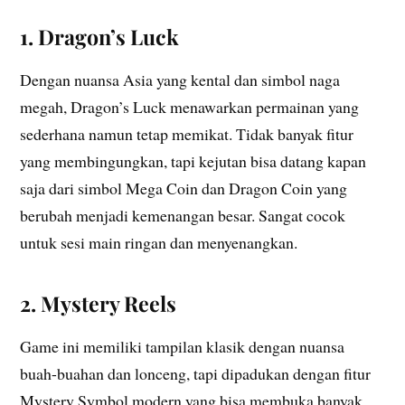
1.
Dragon’s Luck
Dengan nuansa Asia yang kental dan simbol naga
megah, Dragon’s Luck menawarkan permainan yang
sederhana namun tetap memikat. Tidak banyak fitur
yang membingungkan, tapi kejutan bisa datang kapan
saja dari simbol Mega Coin dan Dragon Coin yang
berubah menjadi kemenangan besar. Sangat cocok
untuk sesi main ringan dan menyenangkan.
2.
Mystery Reels
Game ini memiliki tampilan klasik dengan nuansa
buah-buahan dan lonceng, tapi dipadukan dengan fitur
Mystery Symbol modern yang bisa membuka banyak