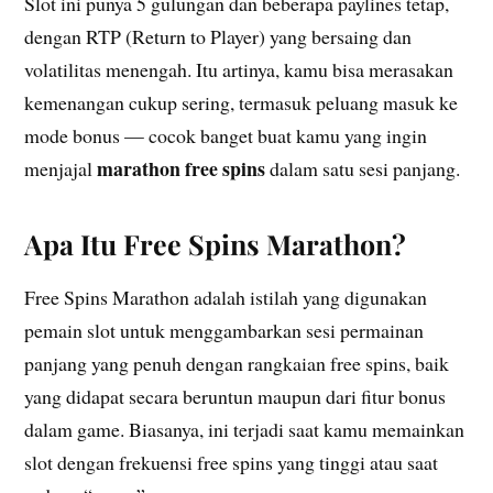
Slot ini punya 5 gulungan dan beberapa paylines tetap,
dengan RTP (Return to Player) yang bersaing dan
volatilitas menengah. Itu artinya, kamu bisa merasakan
kemenangan cukup sering, termasuk peluang masuk ke
mode bonus — cocok banget buat kamu yang ingin
marathon free spins
menjajal
dalam satu sesi panjang.
Apa Itu Free Spins Marathon?
Free Spins Marathon adalah istilah yang digunakan
pemain slot untuk menggambarkan sesi permainan
panjang yang penuh dengan rangkaian free spins, baik
yang didapat secara beruntun maupun dari fitur bonus
dalam game. Biasanya, ini terjadi saat kamu memainkan
slot dengan frekuensi free spins yang tinggi atau saat