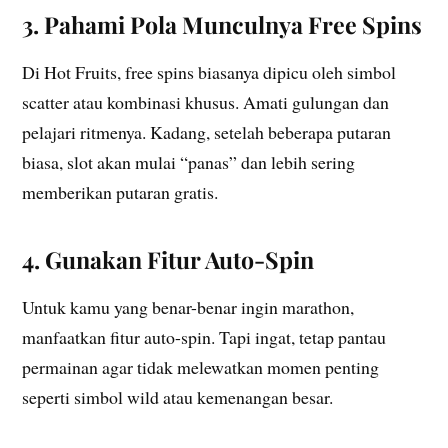
3.
Pahami Pola Munculnya Free Spins
Di Hot Fruits, free spins biasanya dipicu oleh simbol
scatter atau kombinasi khusus. Amati gulungan dan
pelajari ritmenya. Kadang, setelah beberapa putaran
biasa, slot akan mulai “panas” dan lebih sering
memberikan putaran gratis.
4.
Gunakan Fitur Auto-Spin
Untuk kamu yang benar-benar ingin marathon,
manfaatkan fitur auto-spin. Tapi ingat, tetap pantau
permainan agar tidak melewatkan momen penting
seperti simbol wild atau kemenangan besar.