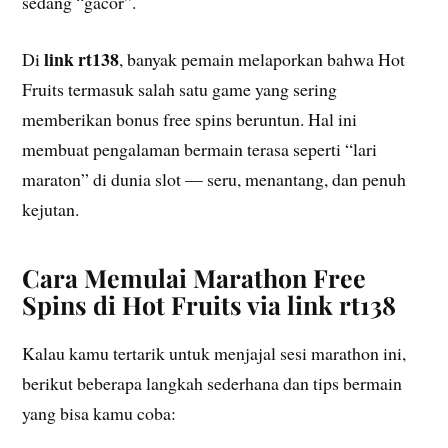
sedang “gacor”.
link rt138
Di
, banyak pemain melaporkan bahwa Hot
Fruits termasuk salah satu game yang sering
memberikan bonus free spins beruntun. Hal ini
membuat pengalaman bermain terasa seperti “lari
maraton” di dunia slot — seru, menantang, dan penuh
kejutan.
Cara Memulai Marathon Free
Spins di Hot Fruits via link rt138
Kalau kamu tertarik untuk menjajal sesi marathon ini,
berikut beberapa langkah sederhana dan tips bermain
yang bisa kamu coba: