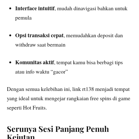
Interface intuitif
, mudah dinavigasi bahkan untuk
pemula
Opsi transaksi cepat
, memudahkan deposit dan
withdraw saat bermain
Komunitas aktif
, tempat kamu bisa berbagi tips
atau info waktu “gacor”
Dengan semua kelebihan ini, link rt138 menjadi tempat
yang ideal untuk mengejar rangkaian free spins di game
seperti Hot Fruits.
Serunya Sesi Panjang Penuh
Kejutan