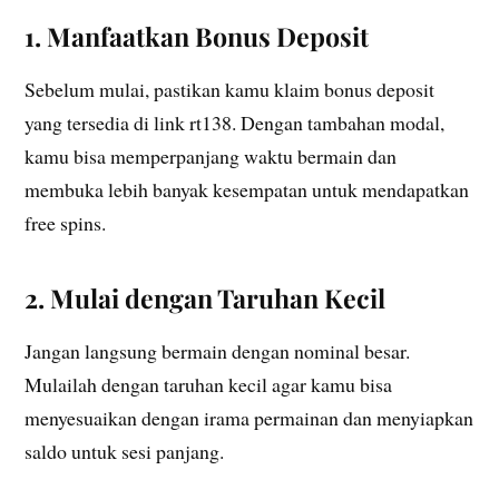
1.
Manfaatkan Bonus Deposit
Sebelum mulai, pastikan kamu klaim bonus deposit
yang tersedia di link rt138. Dengan tambahan modal,
kamu bisa memperpanjang waktu bermain dan
membuka lebih banyak kesempatan untuk mendapatkan
free spins.
2.
Mulai dengan Taruhan Kecil
Jangan langsung bermain dengan nominal besar.
Mulailah dengan taruhan kecil agar kamu bisa
menyesuaikan dengan irama permainan dan menyiapkan
saldo untuk sesi panjang.