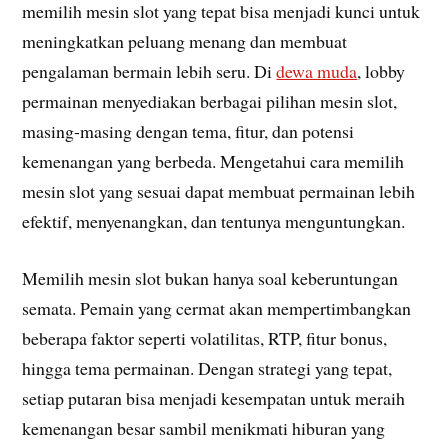
memilih mesin slot yang tepat bisa menjadi kunci untuk
meningkatkan peluang menang dan membuat
pengalaman bermain lebih seru. Di
dewa muda
, lobby
permainan menyediakan berbagai pilihan mesin slot,
masing-masing dengan tema, fitur, dan potensi
kemenangan yang berbeda. Mengetahui cara memilih
mesin slot yang sesuai dapat membuat permainan lebih
efektif, menyenangkan, dan tentunya menguntungkan.
Memilih mesin slot bukan hanya soal keberuntungan
semata. Pemain yang cermat akan mempertimbangkan
beberapa faktor seperti volatilitas, RTP, fitur bonus,
hingga tema permainan. Dengan strategi yang tepat,
setiap putaran bisa menjadi kesempatan untuk meraih
kemenangan besar sambil menikmati hiburan yang