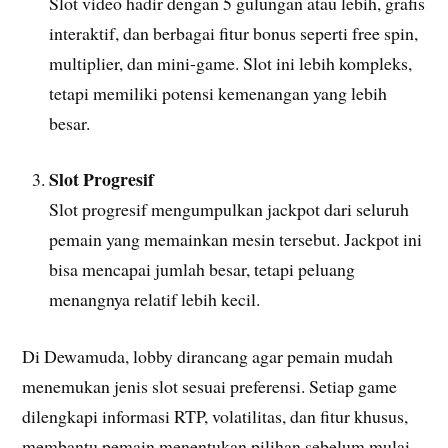
Slot video hadir dengan 5 gulungan atau lebih, grafis
interaktif, dan berbagai fitur bonus seperti free spin,
multiplier, dan mini-game. Slot ini lebih kompleks,
tetapi memiliki potensi kemenangan yang lebih
besar.
Slot Progresif
Slot progresif mengumpulkan jackpot dari seluruh
pemain yang memainkan mesin tersebut. Jackpot ini
bisa mencapai jumlah besar, tetapi peluang
menangnya relatif lebih kecil.
Di Dewamuda, lobby dirancang agar pemain mudah
menemukan jenis slot sesuai preferensi. Setiap game
dilengkapi informasi RTP, volatilitas, dan fitur khusus,
membantu pemain menentukan pilihan sebelum mulai