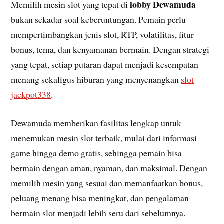
lobby Dewamuda
Memilih mesin slot yang tepat di
bukan sekadar soal keberuntungan. Pemain perlu
mempertimbangkan jenis slot, RTP, volatilitas, fitur
bonus, tema, dan kenyamanan bermain. Dengan strategi
yang tepat, setiap putaran dapat menjadi kesempatan
menang sekaligus hiburan yang menyenangkan
slot
jackpot338
.
Dewamuda memberikan fasilitas lengkap untuk
menemukan mesin slot terbaik, mulai dari informasi
game hingga demo gratis, sehingga pemain bisa
bermain dengan aman, nyaman, dan maksimal. Dengan
memilih mesin yang sesuai dan memanfaatkan bonus,
peluang menang bisa meningkat, dan pengalaman
bermain slot menjadi lebih seru dari sebelumnya.