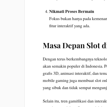
Nikmati Proses Bermain
Fokus bukan hanya pada kemenang
fitur interaktif yang ada.
Masa Depan Slot d
Dengan terus berkembangnya teknolog
akan semakin populer di Indonesia. 
grafis 3D, animasi interaktif, dan t
mobile gaming juga membuat slot on
yang sibuk dan tidak sempat mengunju
Selain itu, tren gamifikasi dan inter