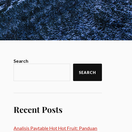
Search
SEARCH
Recent Posts
Analisis Paytable Hot Hot Fruit: Panduan