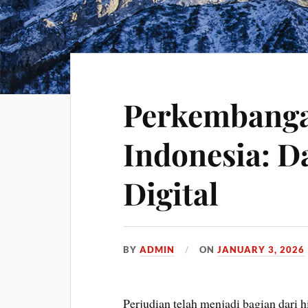
Perkembangan
Indonesia: Da
Digital
BY
ADMIN
ON
JANUARY 3, 2026
Perjudian telah menjadi bagian dari 