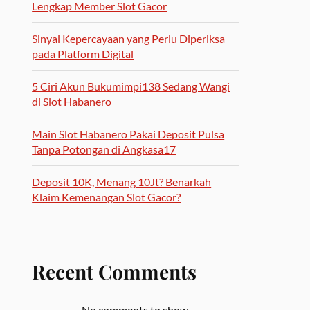
Lengkap Member Slot Gacor
Sinyal Kepercayaan yang Perlu Diperiksa
pada Platform Digital
5 Ciri Akun Bukumimpi138 Sedang Wangi
di Slot Habanero
Main Slot Habanero Pakai Deposit Pulsa
Tanpa Potongan di Angkasa17
Deposit 10K, Menang 10Jt? Benarkah
Klaim Kemenangan Slot Gacor?
Recent Comments
No comments to show.