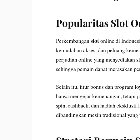
Popularitas Slot O
slot
Perkembangan
online di Indones
kemudahan akses, dan peluang kemen
perjudian online yang menyediakan sl
sehingga pemain dapat merasakan p
Selain itu, fitur bonus dan program l
hanya mengejar kemenangan, tetapi j
spin, cashback, dan hadiah eksklusif 
dibandingkan mesin tradisional yang 