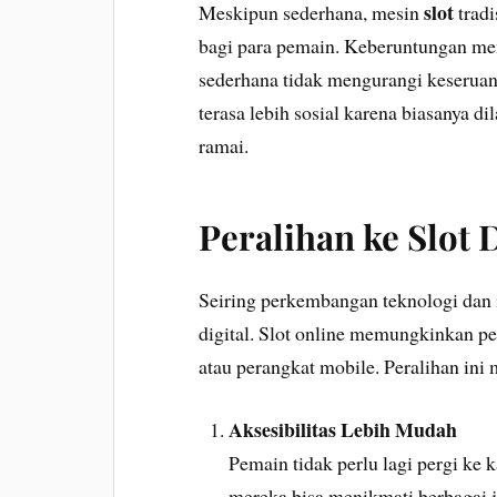
slot
Meskipun sederhana, mesin
tradi
bagi para pemain. Keberuntungan men
sederhana tidak mengurangi keserua
terasa lebih sosial karena biasanya d
ramai.
Peralihan ke Slot D
Seiring perkembangan teknologi dan 
digital. Slot online memungkinkan p
atau perangkat mobile. Peralihan in
Aksesibilitas Lebih Mudah
Pemain tidak perlu lagi pergi ke k
mereka bisa menikmati berbagai 