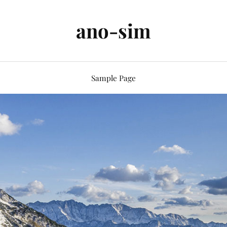
ano-sim
Sample Page