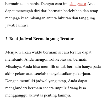
bermain telah habis.
Dengan cara ini,
slot gacor
Anda
dapat mencegah diri dari bermain berlebihan dan tetap
menjaga keseimbangan antara hiburan dan tanggung
jawab lainnya.
2. Buat Jadwal Bermain yang Teratur
Menjadwalkan waktu bermain secara teratur dapat
membantu Anda mengontrol kebiasaan bermain.
Misalnya, Anda bisa memilih untuk bermain hanya pada
akhir pekan atau setelah menyelesaikan pekerjaan.
Dengan memiliki jadwal yang tetap, Anda dapat
menghindari bermain secara impulsif yang bisa
mengganggu aktivitas penting lainnya.