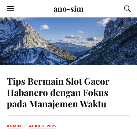
ano-sim
Tips Bermain Slot Gacor
Habanero dengan Fokus
pada Manajemen Waktu
ADMIN
APRIL 2, 2025