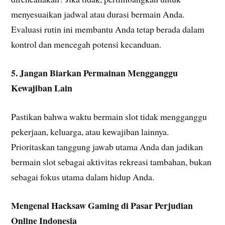
menyesuaikan jadwal atau durasi bermain Anda.
Evaluasi rutin ini membantu Anda tetap berada dalam
kontrol dan mencegah potensi kecanduan.
5. Jangan Biarkan Permainan Mengganggu
Kewajiban Lain
Pastikan bahwa waktu bermain slot tidak mengganggu
pekerjaan, keluarga, atau kewajiban lainnya.
Prioritaskan tanggung jawab utama Anda dan jadikan
bermain slot sebagai aktivitas rekreasi tambahan, bukan
sebagai fokus utama dalam hidup Anda.
Mengenal Hacksaw Gaming di Pasar Perjudian
Online Indonesia