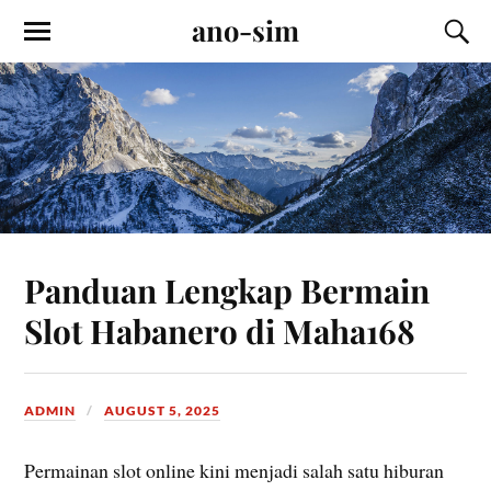
ano-sim
Panduan Lengkap Bermain
Slot Habanero di Maha168
ADMIN
AUGUST 5, 2025
Permainan slot online kini menjadi salah satu hiburan