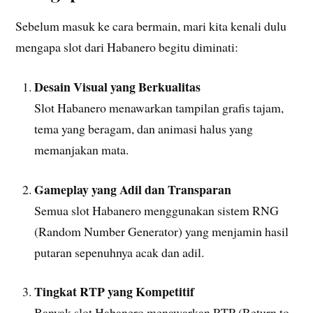
Sebelum masuk ke cara bermain, mari kita kenali dulu
mengapa slot dari Habanero begitu diminati:
Desain Visual yang Berkualitas
Slot Habanero menawarkan tampilan grafis tajam,
tema yang beragam, dan animasi halus yang
memanjakan mata.
Gameplay yang Adil dan Transparan
Semua slot Habanero menggunakan sistem RNG
(Random Number Generator) yang menjamin hasil
putaran sepenuhnya acak dan adil.
Tingkat RTP yang Kompetitif
Banyak slot Habanero menawarkan RTP (Return to