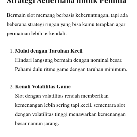
Bermain slot memang berbasis keberuntungan, tapi ada
beberapa strategi ringan yang bisa kamu terapkan agar
permainan lebih terkendali:
Mulai dengan Taruhan Kecil
Hindari langsung bermain dengan nominal besar.
Pahami dulu ritme game dengan taruhan minimum.
Kenali Volatilitas Game
Slot dengan volatilitas rendah memberikan
kemenangan lebih sering tapi kecil, sementara slot
dengan volatilitas tinggi menawarkan kemenangan
besar namun jarang.