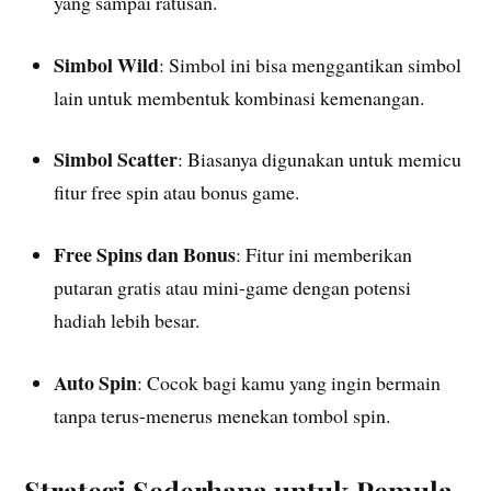
yang sampai ratusan.
Simbol Wild
: Simbol ini bisa menggantikan simbol
lain untuk membentuk kombinasi kemenangan.
Simbol Scatter
: Biasanya digunakan untuk memicu
fitur free spin atau bonus game.
Free Spins dan Bonus
: Fitur ini memberikan
putaran gratis atau mini-game dengan potensi
hadiah lebih besar.
Auto Spin
: Cocok bagi kamu yang ingin bermain
tanpa terus-menerus menekan tombol spin.
Strategi Sederhana untuk Pemula