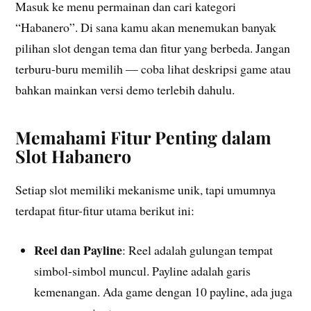
Masuk ke menu permainan dan cari kategori
“Habanero”. Di sana kamu akan menemukan banyak
pilihan slot dengan tema dan fitur yang berbeda. Jangan
terburu-buru memilih — coba lihat deskripsi game atau
bahkan mainkan versi demo terlebih dahulu.
Memahami Fitur Penting dalam
Slot Habanero
Setiap slot memiliki mekanisme unik, tapi umumnya
terdapat fitur-fitur utama berikut ini:
Reel dan Payline
: Reel adalah gulungan tempat
simbol-simbol muncul. Payline adalah garis
kemenangan. Ada game dengan 10 payline, ada juga