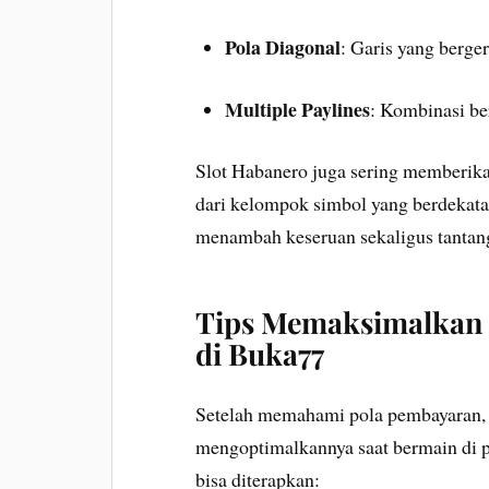
Pola Diagonal
: Garis yang berger
Multiple Paylines
: Kombinasi be
Slot Habanero juga sering memberika
dari kelompok simbol yang berdekatan
menambah keseruan sekaligus tantang
Tips Memaksimalkan 
di Buka77
Setelah memahami pola pembayaran, 
mengoptimalkannya saat bermain di p
bisa diterapkan: