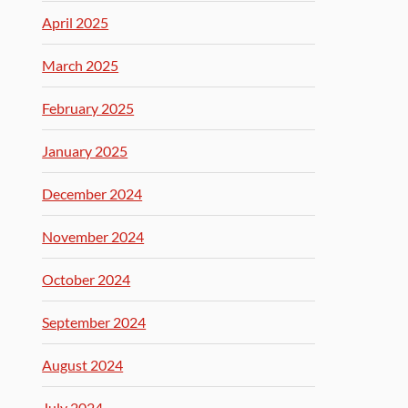
April 2025
March 2025
February 2025
January 2025
December 2024
November 2024
October 2024
September 2024
August 2024
July 2024