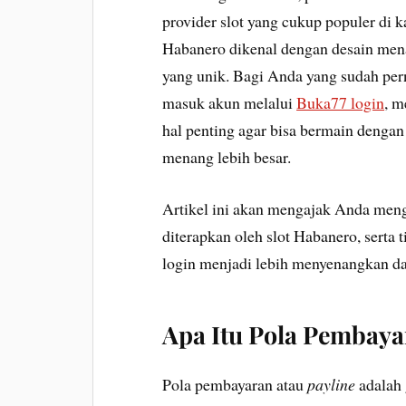
provider slot yang cukup populer di 
Habanero dikenal dengan desain mena
yang unik. Bagi Anda yang sudah per
masuk akun melalui
Buka77 login
, m
hal penting agar bisa bermain dengan
menang lebih besar.
Artikel ini akan mengajak Anda meng
diterapkan oleh slot Habanero, serta
login menjadi lebih menyenangkan 
Apa Itu Pola Pembaya
Pola pembayaran atau
payline
adalah 