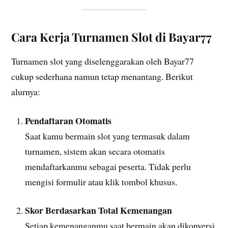
Cara Kerja Turnamen Slot di Bayar77
Turnamen slot yang diselenggarakan oleh Bayar77
cukup sederhana namun tetap menantang. Berikut
alurnya:
Pendaftaran Otomatis
Saat kamu bermain slot yang termasuk dalam
turnamen, sistem akan secara otomatis
mendaftarkanmu sebagai peserta. Tidak perlu
mengisi formulir atau klik tombol khusus.
Skor Berdasarkan Total Kemenangan
Setiap kemenanganmu saat bermain akan dikonversi