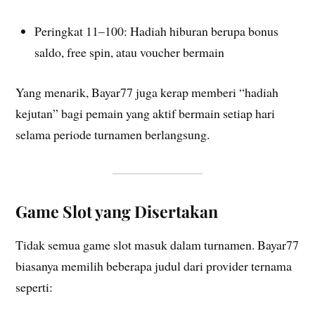
Peringkat 11–100: Hadiah hiburan berupa bonus
saldo, free spin, atau voucher bermain
Yang menarik, Bayar77 juga kerap memberi “hadiah
kejutan” bagi pemain yang aktif bermain setiap hari
selama periode turnamen berlangsung.
Game Slot yang Disertakan
Tidak semua game slot masuk dalam turnamen. Bayar77
biasanya memilih beberapa judul dari provider ternama
seperti: