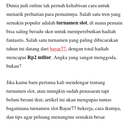
Dunia judi online tak pernah kehabisan cara untuk
menarik perhatian para pemainnya. Salah satu tren yang
turnamen slot
semakin populer adalah
, di mana pemain
bisa saling beradu skor untuk memperebutkan hadiah
fantastis. Salah satu turnamen yang paling dibicarakan
tahun ini datang dari
bayar77
, dengan total hadiah
Rp2 miliar
mencapai
. Angka yang sangat menggoda,
bukan?
Jika kamu baru pertama kali mendengar tentang
turnamen slot, atau mungkin sudah penasaran tapi
belum berani ikut, artikel ini akan mengupas tuntas
bagaimana turnamen slot Bayar77 bekerja, cara ikutnya,
dan tips agar peluang menangmu semakin besar.