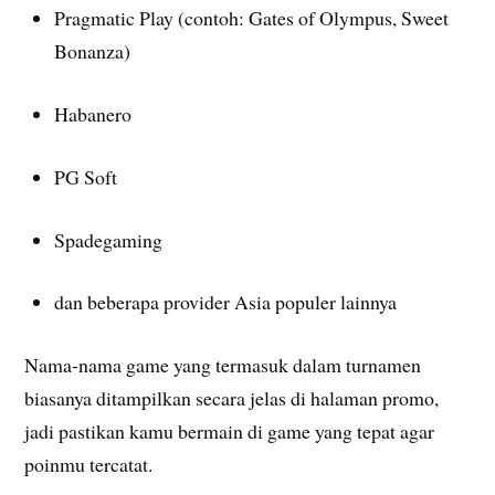
Pragmatic Play (contoh: Gates of Olympus, Sweet
Bonanza)
Habanero
PG Soft
Spadegaming
dan beberapa provider Asia populer lainnya
Nama-nama game yang termasuk dalam turnamen
biasanya ditampilkan secara jelas di halaman promo,
jadi pastikan kamu bermain di game yang tepat agar
poinmu tercatat.