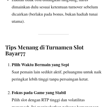
dimainkan dulu sesuai ketentuan turnover sebelum
dicairkan (berlaku pada bonus, bukan hadiah tunai
utama).
Tips Menang di Turnamen Slot
Bayar77
Pilih Waktu Bermain yang Sepi
Saat pemain lain sedikit aktif, peluangmu untuk naik
peringkat lebih tinggi tanpa persaingan ketat.
Fokus pada Game yang Stabil
Pilih slot dengan RTP tinggi dan volatilitas
menengah. Ini meningkatkan peluang kemenangan