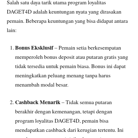
Salah satu daya tarik utama program loyalitas
DAGET4D adalah keuntungan nyata yang dirasakan
pemain. Beberapa keuntungan yang bisa didapat antara
lain:
Bonus Eksklusif
– Pemain setia berkesempatan
memperoleh bonus deposit atau putaran gratis yang
tidak tersedia untuk pemain biasa. Bonus ini dapat
meningkatkan peluang menang tanpa harus
menambah modal besar.
Cashback Menarik
– Tidak semua putaran
berakhir dengan kemenangan, tetapi dengan
program loyalitas DAGET4D, pemain bisa
mendapatkan cashback dari kerugian tertentu. Ini