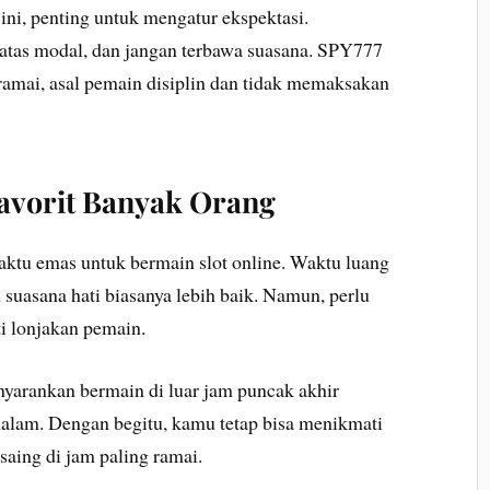
ni, penting untuk mengatur ekspektasi.
batas modal, dan jangan terbawa suasana. SPY777
 ramai, asal pemain disiplin dan tidak memaksakan
avorit Banyak Orang
ktu emas untuk bermain slot online. Waktu luang
n suasana hati biasanya lebih baik. Namun, perlu
ti lonjakan pemain.
arankan bermain di luar jam puncak akhir
 malam. Dengan begitu, kamu tetap bisa menikmati
saing di jam paling ramai.