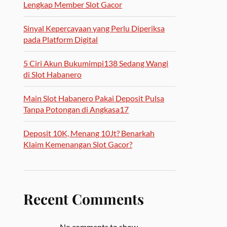
Lengkap Member Slot Gacor
Sinyal Kepercayaan yang Perlu Diperiksa
pada Platform Digital
5 Ciri Akun Bukumimpi138 Sedang Wangi
di Slot Habanero
Main Slot Habanero Pakai Deposit Pulsa
Tanpa Potongan di Angkasa17
Deposit 10K, Menang 10Jt? Benarkah
Klaim Kemenangan Slot Gacor?
Recent Comments
No comments to show.