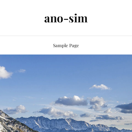
ano-sim
Sample Page