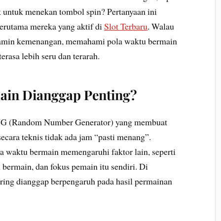
k untuk menekan tombol spin? Pertanyaan ini
terutama mereka yang aktif di
Slot Terbaru
. Walau
njamin kemenangan, memahami pola waktu bermain
rasa lebih seru dan terarah.
in Dianggap Penting?
 RNG (Random Number Generator) yang membuat
 secara teknis tidak ada jam “pasti menang”.
 waktu bermain memengaruhi faktor lain, seperti
 bermain, dan fokus pemain itu sendiri. Di
ering dianggap berpengaruh pada hasil permainan