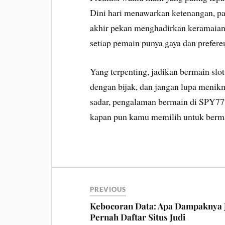
Dini hari menawarkan ketenangan, p
akhir pekan menghadirkan keramaian 
setiap pemain punya gaya dan prefere
Yang terpenting, jadikan bermain slo
dengan bijak, dan jangan lupa menikm
sadar, pengalaman bermain di SPY777
kapan pun kamu memilih untuk berm
PREVIOUS
Kebocoran Data: Apa Dampaknya 
Pernah Daftar Situs Judi