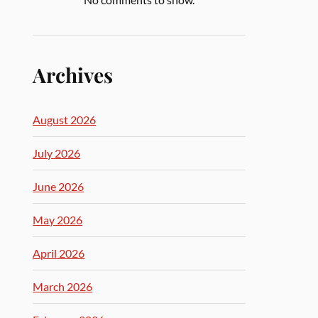
Archives
August 2026
July 2026
June 2026
May 2026
April 2026
March 2026