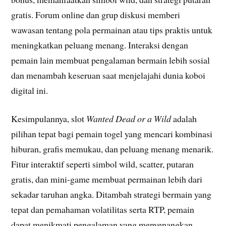
gratis. Forum online dan grup diskusi memberi
wawasan tentang pola permainan atau tips praktis untuk
meningkatkan peluang menang. Interaksi dengan
pemain lain membuat pengalaman bermain lebih sosial
dan menambah keseruan saat menjelajahi dunia koboi
digital ini.
Kesimpulannya, slot
Wanted Dead or a Wild
adalah
pilihan tepat bagi pemain togel yang mencari kombinasi
hiburan, grafis memukau, dan peluang menang menarik.
Fitur interaktif seperti simbol wild, scatter, putaran
gratis, dan mini-game membuat permainan lebih dari
sekadar taruhan angka. Ditambah strategi bermain yang
tepat dan pemahaman volatilitas serta RTP, pemain
dapat menikmati pengalaman yang menyenangkan