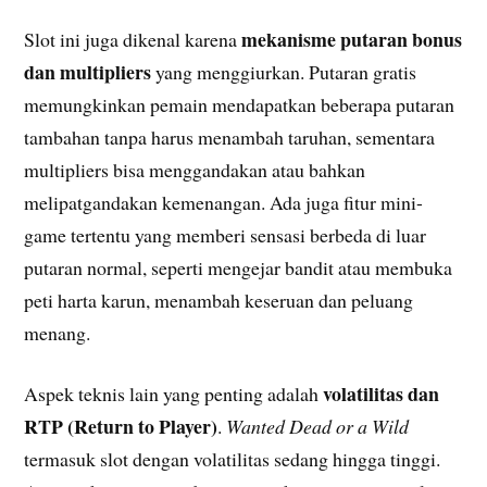
mekanisme putaran bonus
Slot ini juga dikenal karena
dan multipliers
yang menggiurkan. Putaran gratis
memungkinkan pemain mendapatkan beberapa putaran
tambahan tanpa harus menambah taruhan, sementara
multipliers bisa menggandakan atau bahkan
melipatgandakan kemenangan. Ada juga fitur mini-
game tertentu yang memberi sensasi berbeda di luar
putaran normal, seperti mengejar bandit atau membuka
peti harta karun, menambah keseruan dan peluang
menang.
volatilitas dan
Aspek teknis lain yang penting adalah
RTP (Return to Player)
.
Wanted Dead or a Wild
termasuk slot dengan volatilitas sedang hingga tinggi.