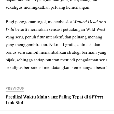
sekaligus meningkatkan peluang kemenangan.
Bagi penggemar togel, mencoba slot
Wanted Dead or a
Wild
berarti merasakan sensasi petualangan Wild West
yang seru, penuh fitur interaktif, dan peluang menang
yang menggembirakan. Nikmati grafis, animasi, dan
bonus seru sambil menambahkan strategi bermain yang
bijak, sehingga setiap putaran menjadi pengalaman seru
sekaligus berpotensi mendatangkan kemenangan besar!
PREVIOUS
Prediksi Waktu Main yang Paling Tepat di SPY777
Link Slot