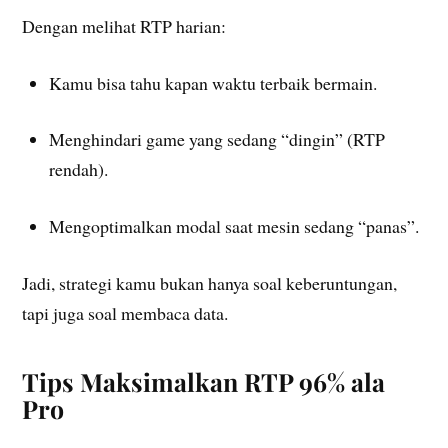
Dengan melihat RTP harian:
Kamu bisa tahu kapan waktu terbaik bermain.
Menghindari game yang sedang “dingin” (RTP
rendah).
Mengoptimalkan modal saat mesin sedang “panas”.
Jadi, strategi kamu bukan hanya soal keberuntungan,
tapi juga soal membaca data.
Tips Maksimalkan RTP 96% ala
Pro