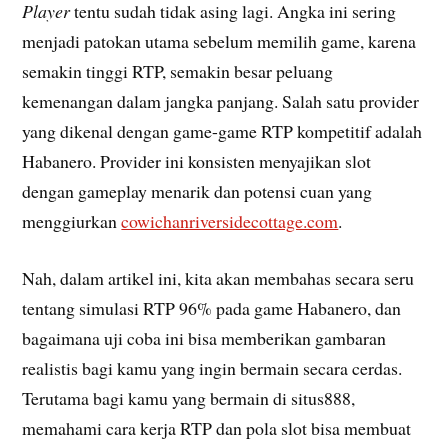
Player
tentu sudah tidak asing lagi. Angka ini sering
menjadi patokan utama sebelum memilih game, karena
semakin tinggi RTP, semakin besar peluang
kemenangan dalam jangka panjang. Salah satu provider
yang dikenal dengan game-game RTP kompetitif adalah
Habanero. Provider ini konsisten menyajikan slot
dengan gameplay menarik dan potensi cuan yang
menggiurkan
cowichanriversidecottage.com
.
Nah, dalam artikel ini, kita akan membahas secara seru
tentang simulasi RTP 96% pada game Habanero, dan
bagaimana uji coba ini bisa memberikan gambaran
realistis bagi kamu yang ingin bermain secara cerdas.
Terutama bagi kamu yang bermain di situs888,
memahami cara kerja RTP dan pola slot bisa membuat