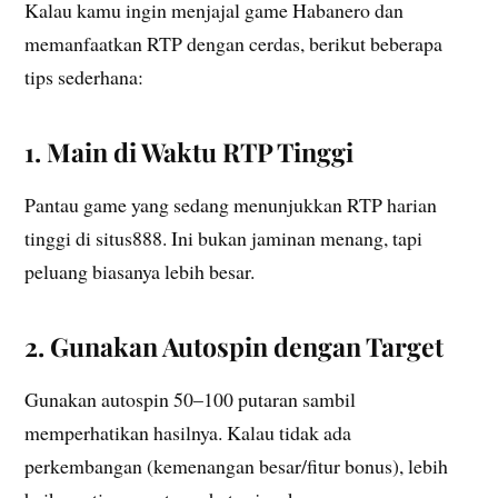
Kalau kamu ingin menjajal game Habanero dan
memanfaatkan RTP dengan cerdas, berikut beberapa
tips sederhana:
1. Main di Waktu RTP Tinggi
Pantau game yang sedang menunjukkan RTP harian
tinggi di situs888. Ini bukan jaminan menang, tapi
peluang biasanya lebih besar.
2. Gunakan Autospin dengan Target
Gunakan autospin 50–100 putaran sambil
memperhatikan hasilnya. Kalau tidak ada
perkembangan (kemenangan besar/fitur bonus), lebih