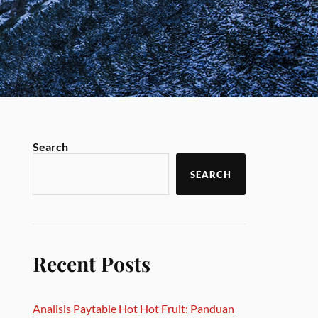
Search
SEARCH
Recent Posts
Analisis Paytable Hot Hot Fruit: Panduan