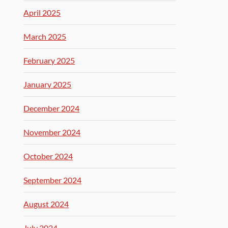
April 2025
March 2025
February 2025
January 2025
December 2024
November 2024
October 2024
September 2024
August 2024
July 2024