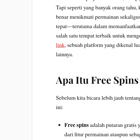
Tapi seperti yang banyak orang tahu, 
benar menikmati permainan sekaligus
tepat—terutama dalam memanfaatkan f
salah satu tempat terbaik untuk meng
link
, sebuah platform yang dikenal l
lainnya.
Apa Itu Free Spin
Sebelum kita bicara lebih jauh tentang
ini:
Free spins
adalah putaran gratis 
dari fitur permainan ataupun seba