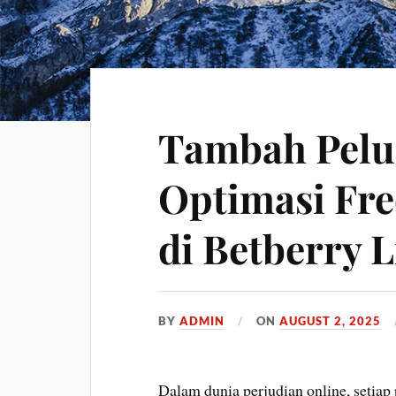
Tambah Pelu
Optimasi Fre
di Betberry 
BY
ADMIN
ON
AUGUST 2, 2025
Dalam dunia perjudian online, setiap