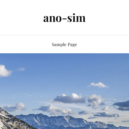
ano-sim
Sample Page