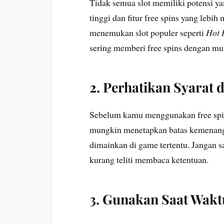
Tidak semua slot memiliki potensi 
tinggi dan fitur free spins yang lebi
menemukan slot populer seperti
Hot 
sering memberi free spins dengan mult
2. Perhatikan Syarat 
Sebelum kamu menggunakan free spin
mungkin menetapkan batas kemenangan
dimainkan di game tertentu. Jangan 
kurang teliti membaca ketentuan.
3. Gunakan Saat Wak