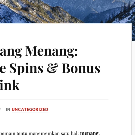
ang Menang:
e Spins & Bonus
Link
IN
UNCATEGORIZED
menang
 pemain tentu menginginkan satu hal:
.