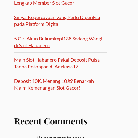
Lengkap Member Slot Gacor
Sinyal Kepercayaan yang Perlu Diperiksa
pada Platform Digital
5 Ciri Akun Bukumimpi138 Sedang Wangi
di Slot Habanero
Main Slot Habanero Pakai Deposit Pulsa
Tanpa Potongan di Angkasa17
Deposit 10K, Menang 10Jt? Benarkah
Klaim Kemenangan Slot Gacor?
Recent Comments
No comments to show.