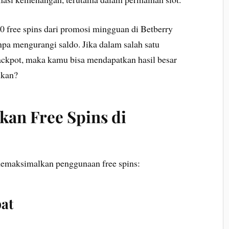
 free spins dari promosi mingguan di Betberry
anpa mengurangi saldo. Jika dalam salah satu
 jackpot, maka kamu bisa mendapatkan hasil besar
ukan?
an Free Spins di
memaksimalkan penggunaan free spins:
pat