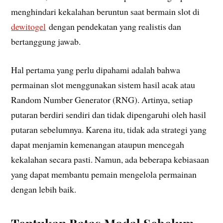
menghindari kekalahan beruntun saat bermain slot di
dewitogel
dengan pendekatan yang realistis dan
bertanggung jawab.
Hal pertama yang perlu dipahami adalah bahwa
permainan slot menggunakan sistem hasil acak atau
Random Number Generator (RNG). Artinya, setiap
putaran berdiri sendiri dan tidak dipengaruhi oleh hasil
putaran sebelumnya. Karena itu, tidak ada strategi yang
dapat menjamin kemenangan ataupun mencegah
kekalahan secara pasti. Namun, ada beberapa kebiasaan
yang dapat membantu pemain mengelola permainan
dengan lebih baik.