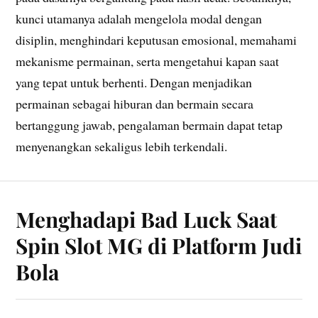
kunci utamanya adalah mengelola modal dengan
disiplin, menghindari keputusan emosional, memahami
mekanisme permainan, serta mengetahui kapan saat
yang tepat untuk berhenti. Dengan menjadikan
permainan sebagai hiburan dan bermain secara
bertanggung jawab, pengalaman bermain dapat tetap
menyenangkan sekaligus lebih terkendali.
Menghadapi Bad Luck Saat
Spin Slot MG di Platform Judi
Bola