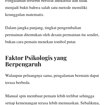
Pengalaman tersebut bersifat anekdotal dan tidak
menjadi bukti bahwa salah satu metode memiliki
keunggulan matematis.
Dalam jangka panjang, tingkat pengembalian
permainan ditentukan oleh desain permainan itu sendiri,
bukan cara pemain menekan tombol putar.
Faktor Psikologis yang
Berpengaruh
Walaupun peluangnya sama, pengalaman bermain dapat
terasa berbeda.
Manual spin membuat pemain lebih terlibat sehingga
setiap kemenangan terasa lebih memuaskan. Sebaliknya,