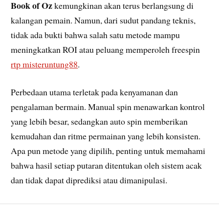
Book of Oz
kemungkinan akan terus berlangsung di
kalangan pemain. Namun, dari sudut pandang teknis,
tidak ada bukti bahwa salah satu metode mampu
meningkatkan ROI atau peluang memperoleh freespin
rtp misteruntung88
.
Perbedaan utama terletak pada kenyamanan dan
pengalaman bermain. Manual spin menawarkan kontrol
yang lebih besar, sedangkan auto spin memberikan
kemudahan dan ritme permainan yang lebih konsisten.
Apa pun metode yang dipilih, penting untuk memahami
bahwa hasil setiap putaran ditentukan oleh sistem acak
dan tidak dapat diprediksi atau dimanipulasi.