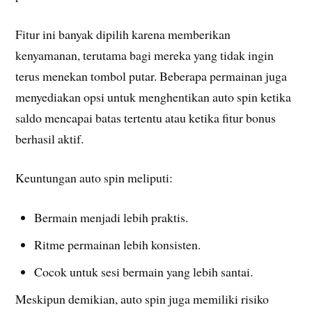
Fitur ini banyak dipilih karena memberikan
kenyamanan, terutama bagi mereka yang tidak ingin
terus menekan tombol putar. Beberapa permainan juga
menyediakan opsi untuk menghentikan auto spin ketika
saldo mencapai batas tertentu atau ketika fitur bonus
berhasil aktif.
Keuntungan auto spin meliputi:
Bermain menjadi lebih praktis.
Ritme permainan lebih konsisten.
Cocok untuk sesi bermain yang lebih santai.
Meskipun demikian, auto spin juga memiliki risiko