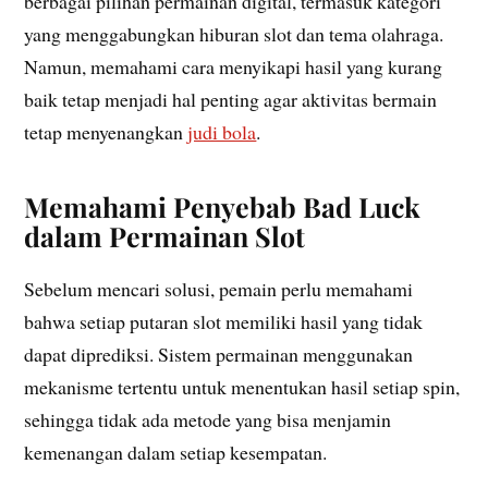
berbagai pilihan permainan digital, termasuk kategori
yang menggabungkan hiburan slot dan tema olahraga.
Namun, memahami cara menyikapi hasil yang kurang
baik tetap menjadi hal penting agar aktivitas bermain
tetap menyenangkan
judi bola
.
Memahami Penyebab Bad Luck
dalam Permainan Slot
Sebelum mencari solusi, pemain perlu memahami
bahwa setiap putaran slot memiliki hasil yang tidak
dapat diprediksi. Sistem permainan menggunakan
mekanisme tertentu untuk menentukan hasil setiap spin,
sehingga tidak ada metode yang bisa menjamin
kemenangan dalam setiap kesempatan.