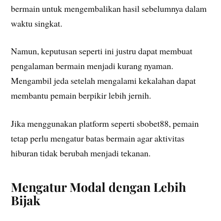
bermain untuk mengembalikan hasil sebelumnya dalam
waktu singkat.
Namun, keputusan seperti ini justru dapat membuat
pengalaman bermain menjadi kurang nyaman.
Mengambil jeda setelah mengalami kekalahan dapat
membantu pemain berpikir lebih jernih.
Jika menggunakan platform seperti sbobet88, pemain
tetap perlu mengatur batas bermain agar aktivitas
hiburan tidak berubah menjadi tekanan.
Mengatur Modal dengan Lebih
Bijak