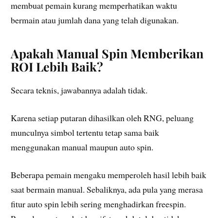
membuat pemain kurang memperhatikan waktu
bermain atau jumlah dana yang telah digunakan.
Apakah Manual Spin Memberikan
ROI Lebih Baik?
Secara teknis, jawabannya adalah tidak.
Karena setiap putaran dihasilkan oleh RNG, peluang
munculnya simbol tertentu tetap sama baik
menggunakan manual maupun auto spin.
Beberapa pemain mengaku memperoleh hasil lebih baik
saat bermain manual. Sebaliknya, ada pula yang merasa
fitur auto spin lebih sering menghadirkan freespin.