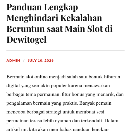
Panduan Lengkap
Menghindari Kekalahan
Beruntun saat Main Slot di
Dewitogel
ADMIN
JULY 10, 2026
Bermain slot online menjadi salah satu bentuk hiburan
digital yang semakin populer karena menawarkan
berbagai tema permainan, fitur bonus yang menarik, dan
pengalaman bermain yang praktis. Banyak pemain
mencoba berbagai strategi untuk membuat sesi
permainan terasa lebih nyaman dan terkendali. Dalam
artikel ini, kita akan membahas panduan lengkap