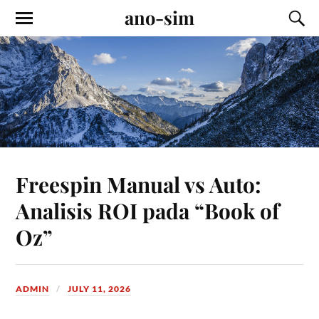
ano-sim
Freespin Manual vs Auto:
Analisis ROI pada “Book of
Oz”
ADMIN
JULY 11, 2026