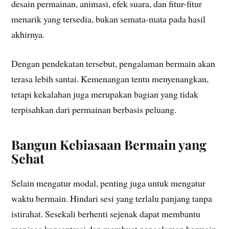
desain permainan, animasi, efek suara, dan fitur-fitur
menarik yang tersedia, bukan semata-mata pada hasil
akhirnya.
Dengan pendekatan tersebut, pengalaman bermain akan
terasa lebih santai. Kemenangan tentu menyenangkan,
tetapi kekalahan juga merupakan bagian yang tidak
terpisahkan dari permainan berbasis peluang.
Bangun Kebiasaan Bermain yang
Sehat
Selain mengatur modal, penting juga untuk mengatur
waktu bermain. Hindari sesi yang terlalu panjang tanpa
istirahat. Sesekali berhenti sejenak dapat membantu