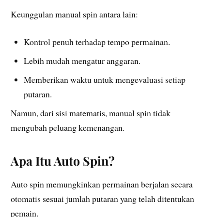
Keunggulan manual spin antara lain:
Kontrol penuh terhadap tempo permainan.
Lebih mudah mengatur anggaran.
Memberikan waktu untuk mengevaluasi setiap
putaran.
Namun, dari sisi matematis, manual spin tidak
mengubah peluang kemenangan.
Apa Itu Auto Spin?
Auto spin memungkinkan permainan berjalan secara
otomatis sesuai jumlah putaran yang telah ditentukan
pemain.