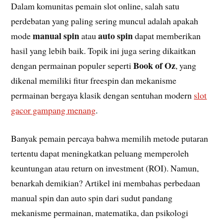
Dalam komunitas pemain slot online, salah satu
perdebatan yang paling sering muncul adalah apakah
manual spin
auto spin
mode
atau
dapat memberikan
hasil yang lebih baik. Topik ini juga sering dikaitkan
Book of Oz
dengan permainan populer seperti
, yang
dikenal memiliki fitur freespin dan mekanisme
permainan bergaya klasik dengan sentuhan modern
slot
gacor gampang menang
.
Banyak pemain percaya bahwa memilih metode putaran
tertentu dapat meningkatkan peluang memperoleh
keuntungan atau return on investment (ROI). Namun,
benarkah demikian? Artikel ini membahas perbedaan
manual spin dan auto spin dari sudut pandang
mekanisme permainan, matematika, dan psikologi