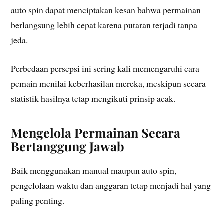
auto spin dapat menciptakan kesan bahwa permainan
berlangsung lebih cepat karena putaran terjadi tanpa
jeda.
Perbedaan persepsi ini sering kali memengaruhi cara
pemain menilai keberhasilan mereka, meskipun secara
statistik hasilnya tetap mengikuti prinsip acak.
Mengelola Permainan Secara
Bertanggung Jawab
Baik menggunakan manual maupun auto spin,
pengelolaan waktu dan anggaran tetap menjadi hal yang
paling penting.